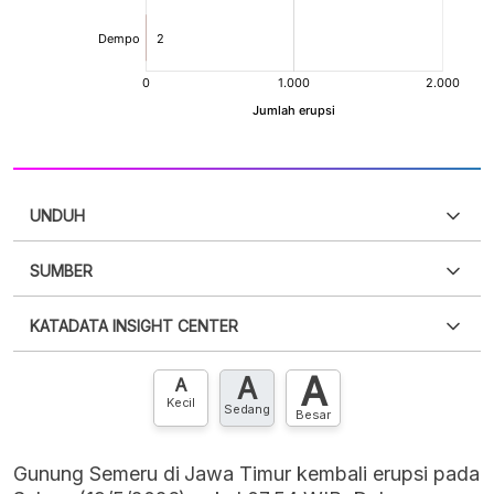
UNDUH
SUMBER
PDF
PNG
Silakan
login
untuk mengakses informasi ini
.
Belum
KATADATA INSIGHT CENTER
punya akun?
Silakan
Daftar sekarang
,
GRATIS!
XLS
EMBED
A
A
Hubungi sekarang »
A
Kecil
Sedang
Besar
Gunung Semeru di Jawa Timur kembali erupsi pada