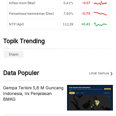
Inflasi mom (Mar)
0,41%
-0.27
Persentase kemiskinan (Des)
7,50%
-0.75
NTP (Apr)
112,29
+0.43
Topik Trending
Erupsi
Data Populer
Lihat Semua
Gempa Terkini 5,8 M Guncang
Indonesia, Ini Penjelasan
BMKG