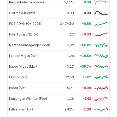
Pertumbuhan ekonomi
5,11%
+0.08
Gini rasio (Sem2)
0,38
0.00
PDB ADHK (Q4 2025)
3.474,50
+0.86
Nilai Tukar USDIDR
17
-0.03
Neraca perdagangan (Mar)
3,32
+160.82
Ekspor Migas (Mar)
1,28
+18.60
Impor Migas (Mar)
3,17
+58.74
Ekspor (Mar)
22,53
+1.62
Impor (Mar)
19,21
-8.08
Kunjungan Wisman (Feb)
1,16
-2.42
Inflasi yoy (Apr)
2,42%
-1.06