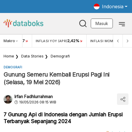
Indonesia
Masuk
Makro
17
2,42%
0,4
KAR USD/IDR
INFLASI YOY (APR)
INFLASI MOM (MAR)
Home
Data Stories
Demografi
DEMOGRAFI
Gunung Semeru Kembali Erupsi Pagi Ini
(Selasa, 19 Mei 2026)
Irfan Fadhlurrahman
19/05/2026 08:15 WIB
7 Gunung Api di Indonesia dengan Jumlah Erupsi
Terbanyak Sepanjang 2024