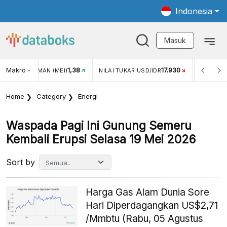
Indonesia
Masuk
Makro
1,38
17.930
JUNGAN WISMAN (MEI)
NILAI TUKAR USD/IDR
INFLASI 
Home
Category
Energi
Waspada Pagi Ini Gunung Semeru
Kembali Erupsi Selasa 19 Mei 2026
Sort by
Harga Gas Alam Dunia Sore
Hari Diperdagangkan US$2,71
/Mmbtu (Rabu, 05 Agustus