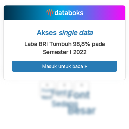
Akses
single data
Laba BRI Tumbuh 98,8% pada
Semester I 2022
Masuk untuk baca
»
A
A
A
Font
Font
Font
Kecil
Sedang
Besar