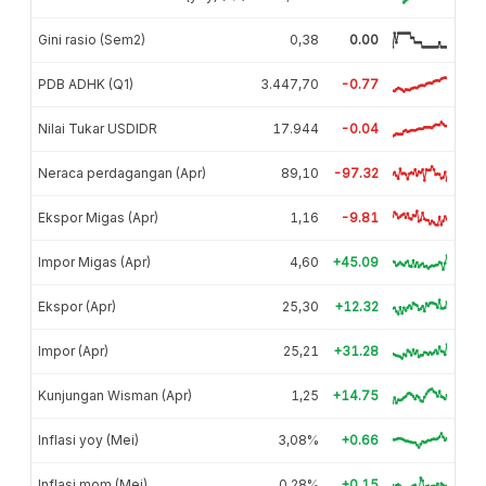
Gini rasio (Sem2)
0,38
0.00
PDB ADHK (Q1)
3.447,70
-0.77
Nilai Tukar USDIDR
17.944
-0.04
Neraca perdagangan (Apr)
89,10
-97.32
Ekspor Migas (Apr)
1,16
-9.81
Impor Migas (Apr)
4,60
+45.09
Ekspor (Apr)
25,30
+12.32
Impor (Apr)
25,21
+31.28
Kunjungan Wisman (Apr)
1,25
+14.75
Inflasi yoy (Mei)
3,08%
+0.66
Inflasi mom (Mei)
0,28%
+0.15