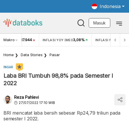
Indonesia
Masuk
Makro
17.944
3,08%
UKAR USD/IDR
INFLASI YOY (MEI)
INFLASI MOM (MEI)
Home
Data Stories
Pasar
PASAR
Laba BRI Tumbuh 98,8% pada Semester I
2022
Reza Pahlevi
27/07/2022 17:10 WIB
BRI mencatat laba bersih sebesar Rp24,79 triliun pada
semester I 2022.