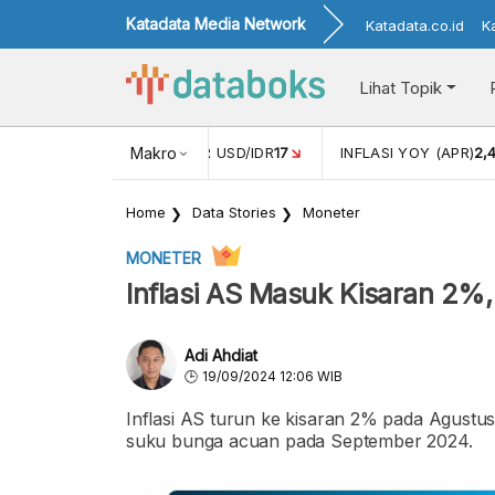
Katadata Media Network
Katadata.co.id
K
Lihat Topik
 (FEB)
1,16
NILAI TUKAR USD/IDR
Makro
17
INFLASI YOY (APR)
2,
Home
Data Stories
Moneter
MONETER
Inflasi AS Masuk Kisaran 2%
Adi Ahdiat
19/09/2024 12:06 WIB
Inflasi AS turun ke kisaran 2% pada Agustu
suku bunga acuan pada September 2024.