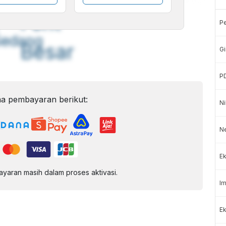
A
A
ont
Font
P
Sedang
Besar
Gi
P
a pembayaran berikut:
Ni
N
Ek
aran masih dalam proses aktivasi.
Im
Ek