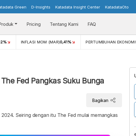
atadata Green
D-Insights
Katadata Insight Center
KatadataOto
Produk
Pricing
Tentang Kami
FAQ
42%
INFLASI MOM (MAR)
0,41%
PERTUMBUHAN EKONOMI
, The Fed Pangkas Suku Bunga
Bagikan
s 2024. Seiring dengan itu The Fed mulai memangkas