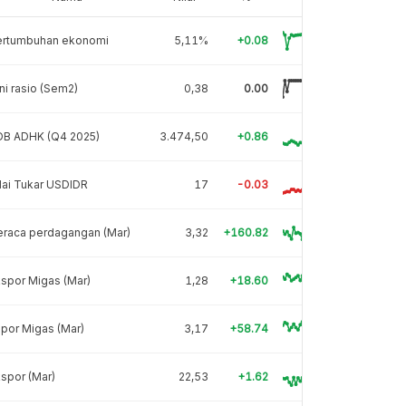
ertumbuhan ekonomi
5,11%
+0.08
ni rasio (Sem2)
0,38
0.00
DB ADHK (Q4 2025)
3.474,50
+0.86
lai Tukar USDIDR
17
-0.03
eraca perdagangan (Mar)
3,32
+160.82
spor Migas (Mar)
1,28
+18.60
por Migas (Mar)
3,17
+58.74
spor (Mar)
22,53
+1.62