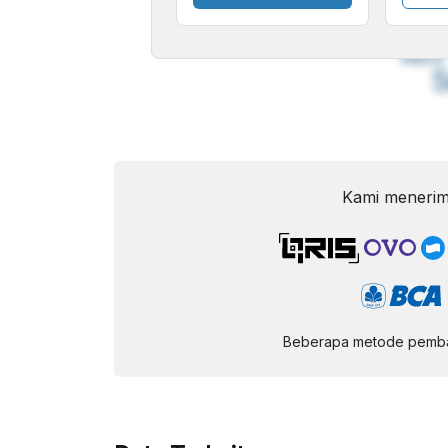
A
Font
F
Kecil
Kami menerim
Beberapa metode pembay