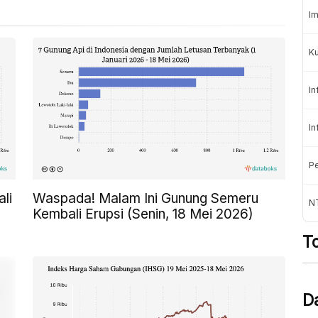
Im
K
In
In
Pe
li
Waspada! Malam Ini Gunung Semeru
NT
Kembali Erupsi (Senin, 18 Mei 2026)
T
D