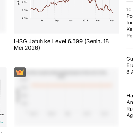
10
Po
In
Ka
Pe
IHSG Jatuh ke Level 6.599 (Senin, 18
Mei 2026)
Gu
Er
8 
Ha
An
Rp
Ag