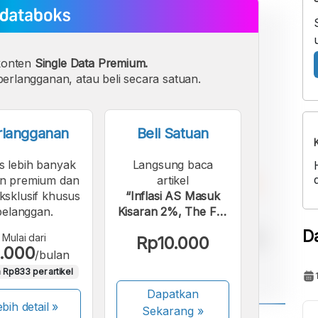
konten
Single Data Premium.
erlangganan, atau beli secara satuan.
rlangganan
Beli Satuan
s lebih banyak
Langsung baca
n premium dan
artikel
eksklusif khusus
“Inflasi AS Masuk
pelanggan.
Kisaran 2%, The Fed
Pangkas Suku
D
Mulai dari
Rp10.000
Bunga”.
.000
/bulan
 Rp833 per artikel
Dapatkan
bih detail »
Sekarang
»