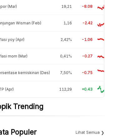
por (Mar)
19,21
-8.08
unjungan Wisman (Feb)
1,16
-2.42
flasi yoy (Apr)
2,42%
-1.06
flasi mom (Mar)
0,41%
-0.27
rsentase kemiskinan (Des)
7,50%
-0.75
P (Apr)
112,29
+0.43
opik Trending
ata Populer
Lihat Semua