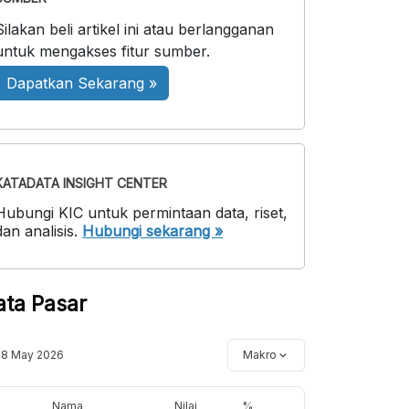
Silakan beli artikel ini atau berlangganan
untuk mengakses fitur sumber.
Dapatkan Sekarang »
KATADATA INSIGHT CENTER
Hubungi KIC untuk permintaan data, riset,
dan analisis.
Hubungi sekarang »
ata Pasar
18 May 2026
Makro
Nama
Nilai
%