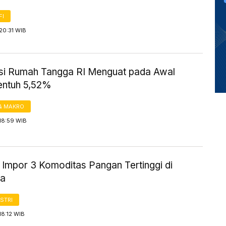
FI
20:31 WIB
i Rumah Tangga RI Menguat pada Awal
entuh 5,52%
& MAKRO
18:59 WIB
 Impor 3 Komoditas Pangan Tertinggi di
ia
STRI
18:12 WIB