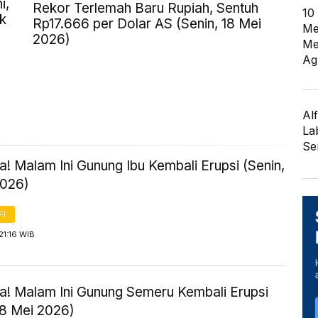
i,
Rekor Terlemah Baru Rupiah, Sentuh
10
k
Rp17.666 per Dolar AS (Senin, 18 Mei
Me
2026)
Me
Ag
Al
La
Se
! Malam Ini Gunung Ibu Kembali Erupsi (Senin,
2026)
FI
21:16 WIB
! Malam Ini Gunung Semeru Kembali Erupsi
18 Mei 2026)