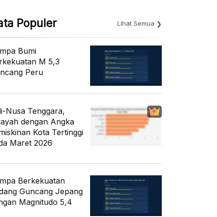
ata Populer
Lihat Semua
mpa Bumi
rkekuatan M 5,3
ncang Peru
li-Nusa Tenggara,
layah dengan Angka
miskinan Kota Tertinggi
da Maret 2026
mpa Berkekuatan
dang Guncang Jepang
ngan Magnitudo 5,4