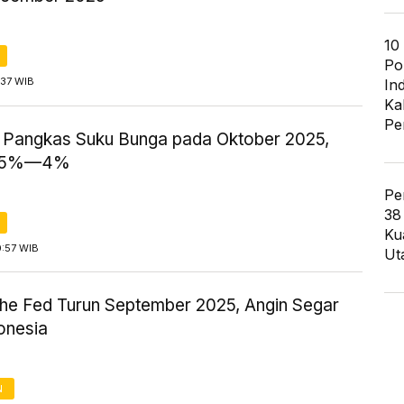
10
Po
:37 WIB
In
Ka
Pe
 Pangkas Suku Bunga pada Oktober 2025,
,75%—4%
Pe
38
Ku
0:57 WIB
Ut
he Fed Turun September 2025, Angin Segar
onesia
N