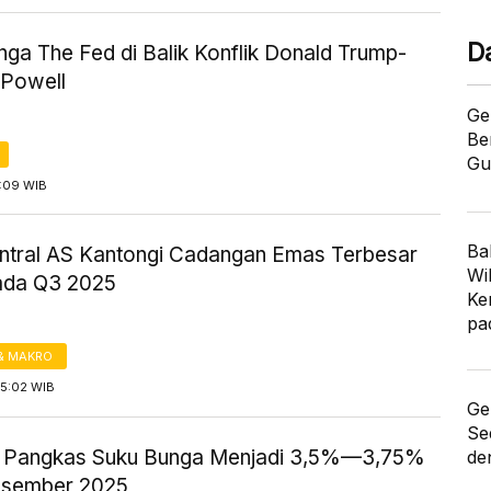
D
ga The Fed di Balik Konflik Donald Trump-
Powell
Ge
Be
Gu
1:09 WIB
Ba
ntral AS Kantongi Cadangan Emas Terbesar
Wi
ada Q3 2025
Ke
pa
& MAKRO
15:02 WIB
Ge
Se
 Pangkas Suku Bunga Menjadi 3,5%—3,75%
de
esember 2025