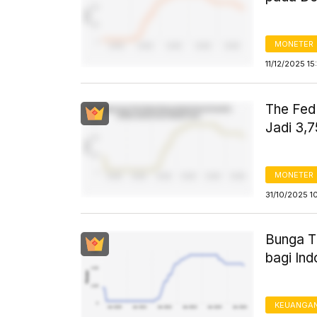
MONETER
11/12/2025 15
The Fed
Jadi 3
MONETER
31/10/2025 1
Bunga T
bagi Ind
KEUANGA