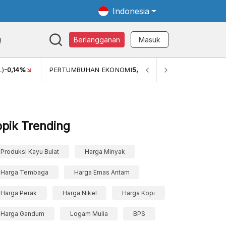
Indonesia
Q
Berlangganan
Masuk
MI
5,11%
PERTUMBUHAN EKONOMI (YOY) (Q1)
5,61%
PDB 
opik Trending
Produksi Kayu Bulat
Harga Minyak
Harga Tembaga
Harga Emas Antam
Harga Perak
Harga Nikel
Harga Kopi
Harga Gandum
Logam Mulia
BPS