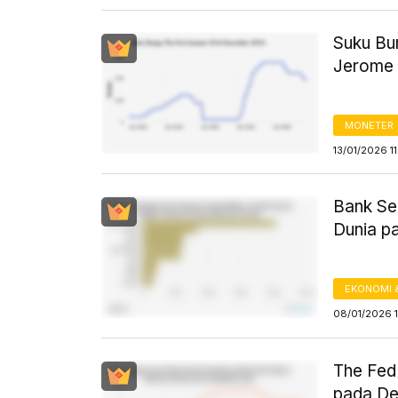
Suku Bun
Jerome 
MONETER
13/01/2026 1
Bank Se
Dunia p
EKONOMI 
08/01/2026 
The Fed
pada D