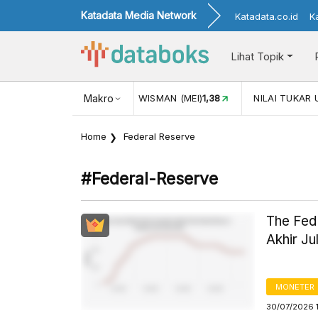
Katadata Media Network
Katadata.co.id
K
Lihat Topik
(MEI)
1,38
NILAI TUKAR USD/IDR
Makro
17.911
INFLASI YOY (JUL)
Home
Federal Reserve
#federal-Reserve
The Fed
Akhir Ju
MONETER
30/07/2026 