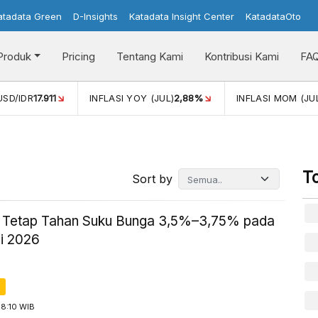
atadata Green
D-Insights
Katadata Insight Center
KatadataOto
Produk
Pricing
Tentang Kami
Kontribusi Kami
FA
2,88%
INFLASI MOM (JUL)
-0,14%
PERTUMBUHAN EKONO
T
Sort by
 Tetap Tahan Suku Bunga 3,5%–3,75% pada
li 2026
18:10 WIB