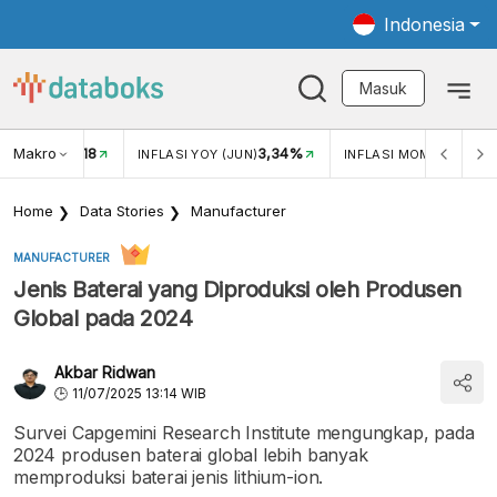
Indonesia
Masuk
Makro
18
3,34%
0,
UKAR USD/IDR
INFLASI YOY (JUN)
INFLASI MOM (JUN)
Home
Data Stories
Manufacturer
MANUFACTURER
Jenis Baterai yang Diproduksi oleh Produsen
Global pada 2024
Akbar Ridwan
11/07/2025 13:14 WIB
Survei Capgemini Research Institute mengungkap, pada
2024 produsen baterai global lebih banyak
memproduksi baterai jenis lithium-ion.