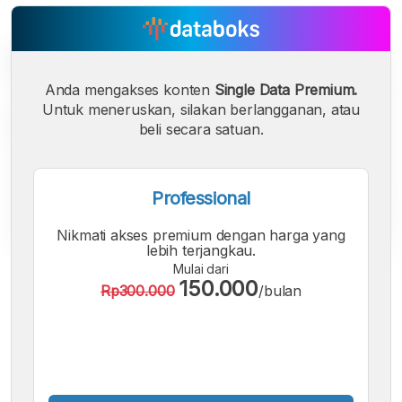
Anda mengakses konten
Single Data Premium.
Untuk meneruskan, silakan berlangganan, atau
beli secara satuan.
Professional
Nikmati akses premium dengan harga yang
lebih terjangkau.
Mulai dari
A
A
A
150.000
Rp300.000
/bulan
Font
Font
Font
Kecil
Sedang
Besar