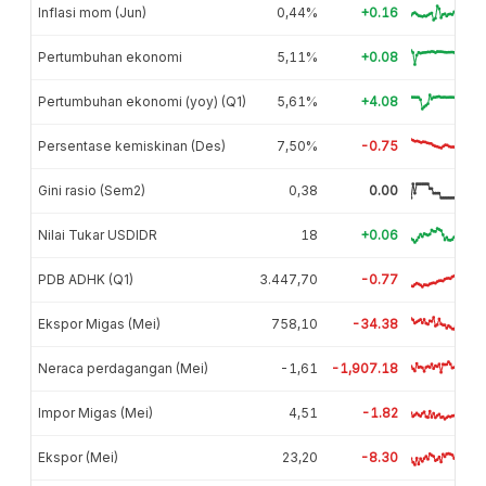
Inflasi mom (Jun)
0,44%
+0.16
Pertumbuhan ekonomi
5,11%
+0.08
Pertumbuhan ekonomi (yoy) (Q1)
5,61%
+4.08
Persentase kemiskinan (Des)
7,50%
-0.75
Gini rasio (Sem2)
0,38
0.00
Nilai Tukar USDIDR
18
+0.06
PDB ADHK (Q1)
3.447,70
-0.77
Ekspor Migas (Mei)
758,10
-34.38
Neraca perdagangan (Mei)
-1,61
-1,907.18
Impor Migas (Mei)
4,51
-1.82
Ekspor (Mei)
23,20
-8.30