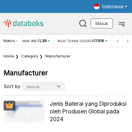
Indonesia
Masuk
Makro
1,38
17.916
JUNGAN WISMAN (MEI)
NILAI TUKAR USD/IDR
INFLASI Y
Home
Category
Manufacturer
Manufacturer
Sort by
Jenis Baterai yang Diproduksi
oleh Produsen Global pada
2024