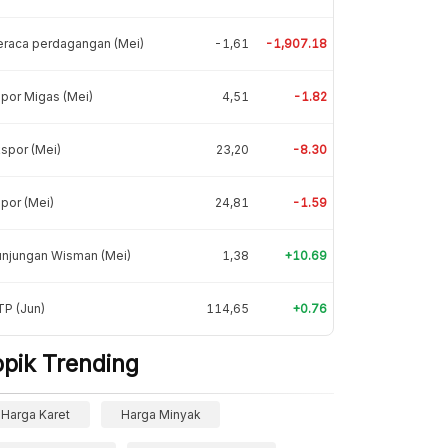
eraca perdagangan (Mei)
-1,61
-1,907.18
por Migas (Mei)
4,51
-1.82
spor (Mei)
23,20
-8.30
por (Mei)
24,81
-1.59
unjungan Wisman (Mei)
1,38
+10.69
P (Jun)
114,65
+0.76
opik Trending
Harga Karet
Harga Minyak