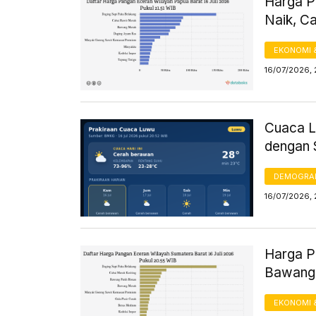
Harga Pa
Naik, C
EKONOMI 
16/07/2026, 
Cuaca Lu
dengan 
DEMOGRA
16/07/2026, 
Harga Pa
Bawang,
EKONOMI 