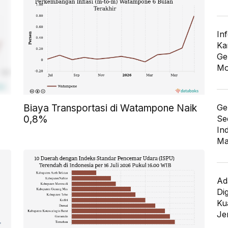
In
Ka
Ge
Mo
Ge
Biaya Transportasi di Watampone Naik
Se
0,8%
In
Ma
Ad
Di
Kua
Je