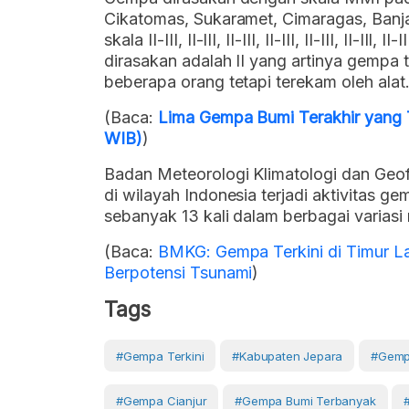
Cikatomas, Sukaramet, Cimaragas, Banj
skala II-III, II-III, II-III, II-III, II-III, II-II
dirasakan adalah II yang artinya gempa 
beberapa orang tetapi terekam oleh alat
(Baca:
Lima Gempa Bumi Terakhir yang T
WIB)
)
Badan Meteorologi Klimatologi dan Geo
di wilayah Indonesia terjadi aktivitas g
sebanyak 13 kali dalam berbagai varias
(Baca:
BMKG: Gempa Terkini di Timur L
Berpotensi Tsunami
)
Tags
#Gempa Terkini
#Kabupaten Jepara
#gemp
#gempa Cianjur
#gempa Bumi Terbanyak