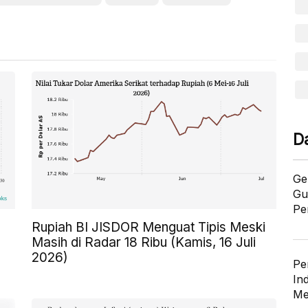
D
Ge
Gu
Pe
Rupiah BI JISDOR Menguat Tipis Meski
Masih di Radar 18 Ribu (Kamis, 16 Juli
2026)
Pe
In
Me