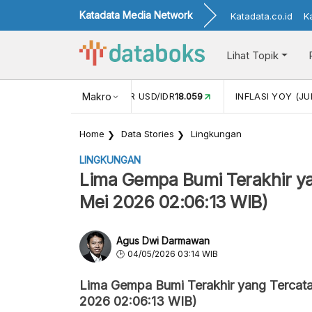
Katadata Media Network
Katadata.co.id
K
Lihat Topik
 (MEI)
1,38
NILAI TUKAR USD/IDR
Makro
18.059
INFLASI YOY (JU
Home
Data Stories
Lingkungan
LINGKUNGAN
Lima Gempa Bumi Terakhir ya
Mei 2026 02:06:13 WIB)
Agus Dwi Darmawan
04/05/2026 03:14 WIB
Lima Gempa Bumi Terakhir yang Tercata
2026 02:06:13 WIB)