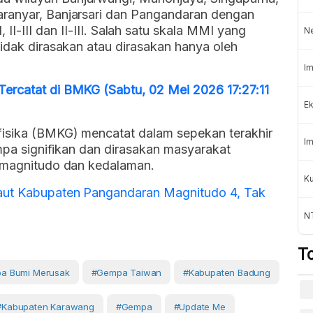
aranyar, Banjarsari dan Pangandaran dengan
I, II-III, II-III dan II-III. Salah satu skala MMI yang
N
tidak dirasakan atau dirasakan hanya oleh
.
Im
ercatat di BMKG (Sabtu, 02 Mei 2026 17:27:11
Ek
fisika (BMKG) mencatat dalam sepekan terakhir
Im
empa signifikan dan dirasakan masyarakat
i magnitudo dan kedalaman.
K
aut Kabupaten Pangandaran Magnitudo 4, Tak
NT
T
a Bumi Merusak
#gempa Taiwan
#Kabupaten Badung
#Kabupaten Karawang
#gempa
#Update Me