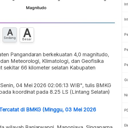
In
In
A
A
P
Sedang
Besar
Pe
paten Pangandaran berkekuatan 4,0 magnitudo,
dan Meteorologi, Klimatologi, dan Geofisika
Pe
 sekitar 66 kilometer selatan Kabupaten
Gi
Senin, 04 Mei 2026 02:06:13 WIB", tulis BMKG
 pada koordinat pada 8.25 LS (Lintang Selatan)
Ni
Tercatat di BMKG (Minggu, 03 Mei 2026
P
Ek
a wilayah Banjarwangi, Manonjaya, Singaparna,