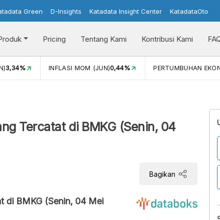
atadata Green
D-Insights
Katadata Insight Center
KatadataOto
Produk
Pricing
Tentang Kami
Kontribusi Kami
FA
N)
3,34%
INFLASI MOM (JUN)
0,44%
PERTUMBUHAN EKO
ng Tercatat di BMKG (Senin, 04
Bagikan
t di BMKG (Senin, 04 Mei