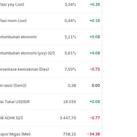
flasi yoy (Jun)
3,34%
+0.26
flasi mom (Jun)
0,44%
+0.16
ertumbuhan ekonomi
5,11%
+0.08
rtumbuhan ekonomi (yoy) (Q1)
5,61%
+4.08
rsentase kemiskinan (Des)
7,50%
-0.75
ni rasio (Sem2)
0,38
0.00
lai Tukar USDIDR
18.059
+0.08
DB ADHK (Q1)
3.447,70
-0.77
spor Migas (Mei)
758,10
-34.38