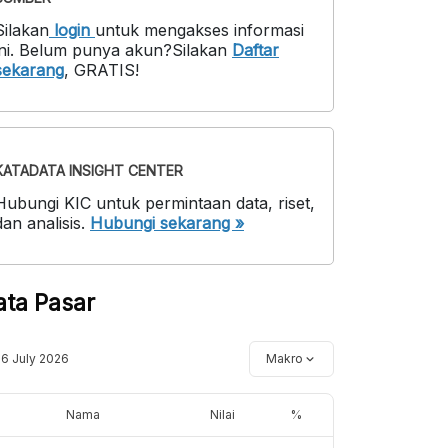
Silakan
login
untuk mengakses informasi
ni
.
Belum punya akun?
Silakan
Daftar
sekarang
,
GRATIS!
KATADATA INSIGHT CENTER
Hubungi KIC untuk permintaan data, riset,
dan analisis.
Hubungi sekarang »
ata Pasar
16 July 2026
Makro
Nama
Nilai
%