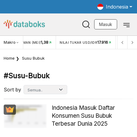
Indonesia
Masuk
Makro
1,38
17.916
JUNGAN WISMAN (MEI)
NILAI TUKAR USD/IDR
INFLASI Y
Home
Susu Bubuk
#susu-Bubuk
Sort by
Indonesia Masuk Daftar
Konsumen Susu Bubuk
Terbesar Dunia 2025