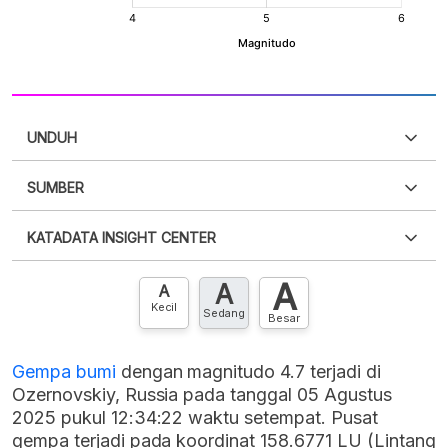
UNDUH
SUMBER
PDF
PNG
Silakan
login
untuk mengakses informasi ini
.
Belum
KATADATA INSIGHT CENTER
punya akun?
Silakan
Daftar sekarang
,
GRATIS!
XLS
EMBED
A
A
Hubungi sekarang »
A
Kecil
Sedang
Besar
Gempa bumi
dengan magnitudo 4.7 terjadi di
Ozernovskiy, Russia pada tanggal 05 Agustus
2025 pukul 12:34:22 waktu setempat. Pusat
gempa terjadi pada koordinat 158.6771 LU (Lintang