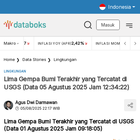
Indonesia
Masuk
Makro
17
2,42%
0,4
KAR USD/IDR
INFLASI YOY (APR)
INFLASI MOM (MAR)
Home
Data Stories
Lingkungan
LINGKUNGAN
Lima Gempa Bumi Terakhir yang Tercatat di
USGS (Data 05 Agustus 2025 Jam 12:34:22)
Agus Dwi Darmawan
05/08/2025 22:17 WIB
Lima Gempa Bumi Terakhir yang Tercatat di USGS
(Data 01 Agustus 2025 Jam 09:18:05)