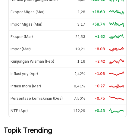
Ekspor Migas (Mar)
1,28
+18.60
Impor Migas (Mar)
3,17
+58.74
Ekspor (Mar)
22,53
+1.62
Impor (Mar)
19,21
-8.08
Kunjungan Wisman (Feb)
1,16
-2.42
Inflasi yoy (Apr)
2,42%
-1.06
Inflasi mom (Mar)
0,41%
-0.27
Persentase kemiskinan (Des)
7,50%
-0.75
NTP (Apr)
112,29
+0.43
Topik Trending