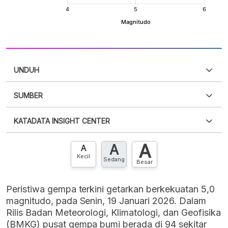
UNDUH
SUMBER
PDF
PNG
Silakan
login
untuk mengakses informasi ini
.
Belum
KATADATA INSIGHT CENTER
punya akun?
Silakan
Daftar sekarang
,
GRATIS!
XLS
EMBED
A
A
Hubungi sekarang »
A
Kecil
Sedang
Besar
Peristiwa gempa terkini getarkan berkekuatan 5,0
magnitudo, pada Senin, 19 Januari 2026. Dalam
Rilis Badan Meteorologi, Klimatologi, dan Geofisika
(BMKG) pusat gempa bumi berada di 94 sekitar