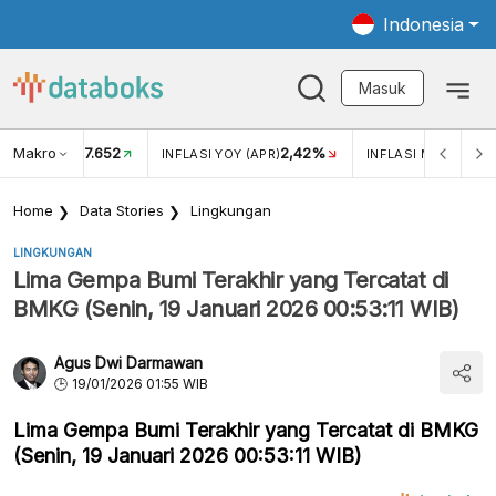
Indonesia
Masuk
Makro
17.652
2,42%
KAR USD/IDR
INFLASI YOY (APR)
INFLASI MOM (APR)
Home
Data Stories
Lingkungan
LINGKUNGAN
Lima Gempa Bumi Terakhir yang Tercatat di
BMKG (Senin, 19 Januari 2026 00:53:11 WIB)
Agus Dwi Darmawan
19/01/2026 01:55 WIB
Lima Gempa Bumi Terakhir yang Tercatat di BMKG
(Senin, 19 Januari 2026 00:53:11 WIB)