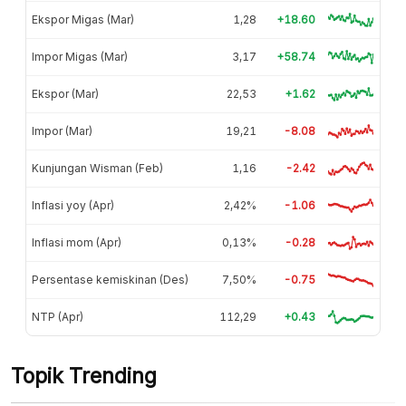
Ekspor Migas (Mar)
1,28
+18.60
Impor Migas (Mar)
3,17
+58.74
Ekspor (Mar)
22,53
+1.62
Impor (Mar)
19,21
-8.08
Kunjungan Wisman (Feb)
1,16
-2.42
Inflasi yoy (Apr)
2,42%
-1.06
Inflasi mom (Apr)
0,13%
-0.28
Persentase kemiskinan (Des)
7,50%
-0.75
NTP (Apr)
112,29
+0.43
Topik Trending