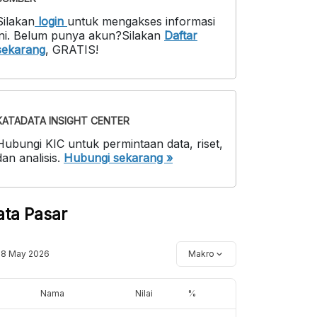
Silakan
login
untuk mengakses informasi
ni
.
Belum punya akun?
Silakan
Daftar
sekarang
,
GRATIS!
KATADATA INSIGHT CENTER
Hubungi KIC untuk permintaan data, riset,
dan analisis.
Hubungi sekarang »
ata Pasar
18 May 2026
Makro
Nama
Nilai
%