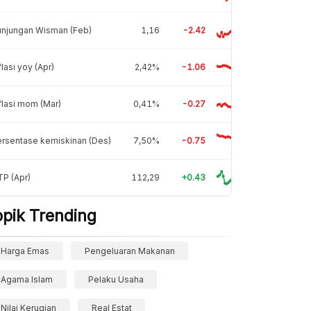
unjungan Wisman (Feb)
1,16
-2.42
flasi yoy (Apr)
2,42%
-1.06
flasi mom (Mar)
0,41%
-0.27
rsentase kemiskinan (Des)
7,50%
-0.75
P (Apr)
112,29
+0.43
opik Trending
Harga Emas
Pengeluaran Makanan
Agama Islam
Pelaku Usaha
Nilai Kerugian
Real Estat