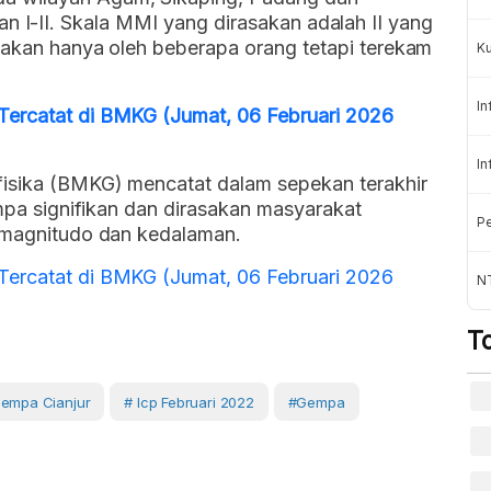
II dan I-II. Skala MMI yang dirasakan adalah II yang
asakan hanya oleh beberapa orang tetapi terekam
K
In
Tercatat di BMKG (Jumat, 06 Februari 2026
In
fisika (BMKG) mencatat dalam sepekan terakhir
empa signifikan dan dirasakan masyarakat
Pe
i magnitudo dan kedalaman.
Tercatat di BMKG (Jumat, 06 Februari 2026
NT
T
empa Cianjur
# Icp Februari 2022
#gempa