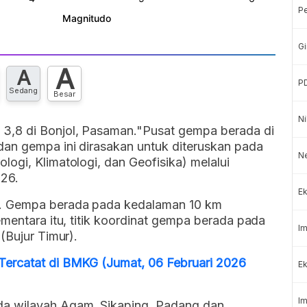
P
Gi
A
A
P
Sedang
Besar
Ni
3,8 di Bonjol, Pasaman."Pusat gempa berada di
dan gempa ini dirasakan untuk diteruskan pada
N
ogi, Klimatologi, dan Geofisika) melalui
026.
Ek
B. Gempa berada pada kedalaman 10 km
ementara itu, titik koordinat gempa berada pada
Im
(Bujur Timur).
Tercatat di BMKG (Jumat, 06 Februari 2026
Ek
Im
a wilayah Agam, Sikaping, Padang dan