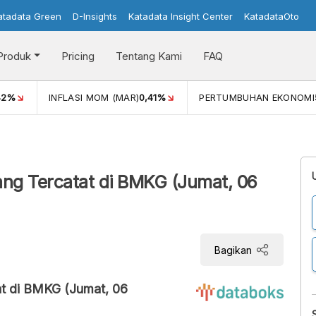
atadata Green
D-Insights
Katadata Insight Center
KatadataOto
Produk
Pricing
Tentang Kami
FAQ
42%
INFLASI MOM (MAR)
0,41%
PERTUMBUHAN EKONOMI
ng Tercatat di BMKG (Jumat, 06
Bagikan
at di BMKG (Jumat, 06