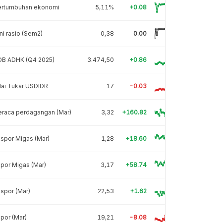
ertumbuhan ekonomi
5,11%
+0.08
ni rasio (Sem2)
0,38
0.00
DB ADHK (Q4 2025)
3.474,50
+0.86
lai Tukar USDIDR
17
-0.03
eraca perdagangan (Mar)
3,32
+160.82
spor Migas (Mar)
1,28
+18.60
por Migas (Mar)
3,17
+58.74
spor (Mar)
22,53
+1.62
por (Mar)
19,21
-8.08