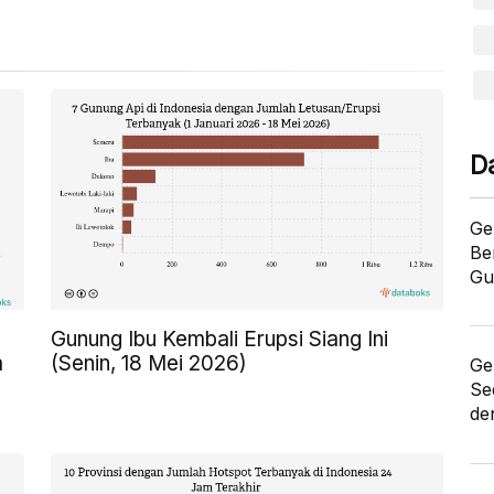
D
Ge
Be
Gu
Gunung Ibu Kembali Erupsi Siang Ini
a
(Senin, 18 Mei 2026)
Ge
Se
de