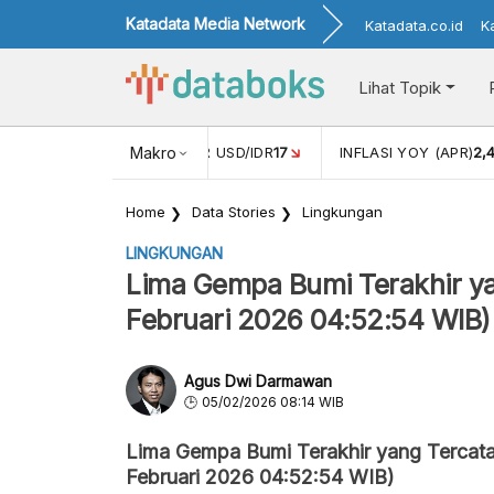
Katadata Media Network
Katadata.co.id
K
Lihat Topik
 (FEB)
1,16
NILAI TUKAR USD/IDR
Makro
17
INFLASI YOY (APR)
2,
Home
Data Stories
Lingkungan
LINGKUNGAN
Lima Gempa Bumi Terakhir ya
Februari 2026 04:52:54 WIB)
Agus Dwi Darmawan
05/02/2026 08:14 WIB
Lima Gempa Bumi Terakhir yang Tercat
Februari 2026 04:52:54 WIB)