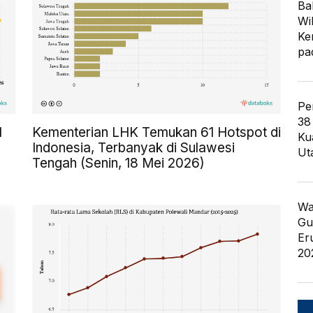
Ba
Wi
Ke
pa
Pe
38
l
Kementerian LHK Temukan 61 Hotspot di
Ku
Indonesia, Terbanyak di Sulawesi
Ut
Tengah (Senin, 18 Mei 2026)
Wa
Gu
Er
20