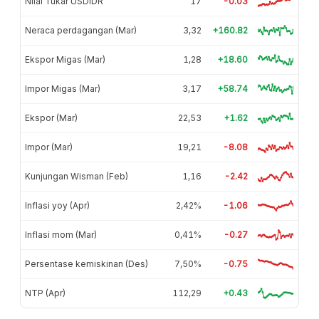
Nilai Tukar USDIDR
17
-0.03
Neraca perdagangan (Mar)
3,32
+160.82
Ekspor Migas (Mar)
1,28
+18.60
Impor Migas (Mar)
3,17
+58.74
Ekspor (Mar)
22,53
+1.62
Impor (Mar)
19,21
-8.08
Kunjungan Wisman (Feb)
1,16
-2.42
Inflasi yoy (Apr)
2,42%
-1.06
Inflasi mom (Mar)
0,41%
-0.27
Persentase kemiskinan (Des)
7,50%
-0.75
NTP (Apr)
112,29
+0.43