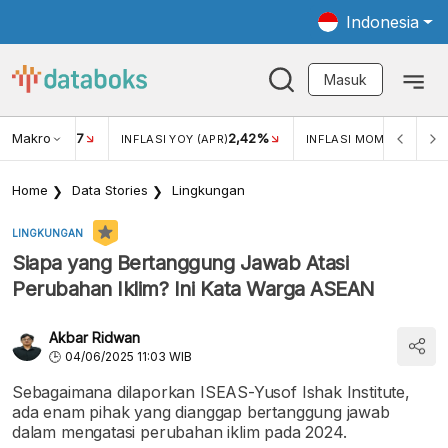
Indonesia
Masuk
Makro
17
2,42%
0,4
KAR USD/IDR
INFLASI YOY (APR)
INFLASI MOM (MAR)
Home
Data Stories
Lingkungan
LINGKUNGAN
Siapa yang Bertanggung Jawab Atasi
Perubahan Iklim? Ini Kata Warga ASEAN
Akbar Ridwan
04/06/2025 11:03 WIB
Sebagaimana dilaporkan ISEAS-Yusof Ishak Institute,
ada enam pihak yang dianggap bertanggung jawab
dalam mengatasi perubahan iklim pada 2024.