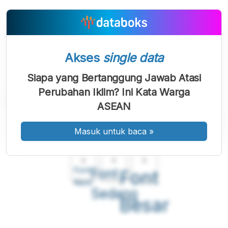
Akses
single data
Siapa yang Bertanggung Jawab Atasi
Perubahan Iklim? Ini Kata Warga
ASEAN
Masuk untuk baca
»
A
A
A
Font
Font
Font
Kecil
Sedang
Besar