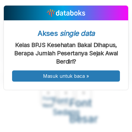
Akses
single data
Kelas BPJS Kesehatan Bakal Dihapus,
Berapa Jumlah Pesertanya Sejak Awal
Berdiri?
Masuk untuk baca
»
A
A
A
Font
Font
Font
Kecil
Sedang
Besar