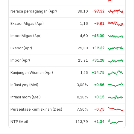
Neraca perdagangan (Apr)
89,10
-97.32
Ekspor Migas (Apr)
1,16
-9.81
Impor Migas (Apr)
4,60
+45.09
Ekspor (Apr)
25,30
+12.32
Impor (Apr)
25,21
+31.28
Kunjungan Wisman (Apr)
1,25
+14.75
Inflasi yoy (Mei)
3,08%
+0.66
Inflasi mom (Mei)
0,28%
+0.15
Persentase kemiskinan (Des)
7,50%
-0.75
NTP (Mei)
113,79
+1.34