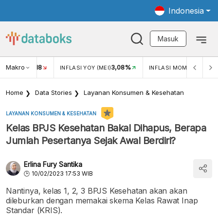
Indonesia
Masuk
Makro
18
3,08%
0,2
UKAR USD/IDR
INFLASI YOY (MEI)
INFLASI MOM (MEI)
Home
Data Stories
Layanan Konsumen & Kesehatan
LAYANAN KONSUMEN & KESEHATAN
Kelas BPJS Kesehatan Bakal Dihapus, Berapa
Jumlah Pesertanya Sejak Awal Berdiri?
Erlina Fury Santika
10/02/2023 17:53 WIB
Nantinya, kelas 1, 2, 3 BPJS Kesehatan akan akan
dileburkan dengan memakai skema Kelas Rawat Inap
Standar (KRIS).