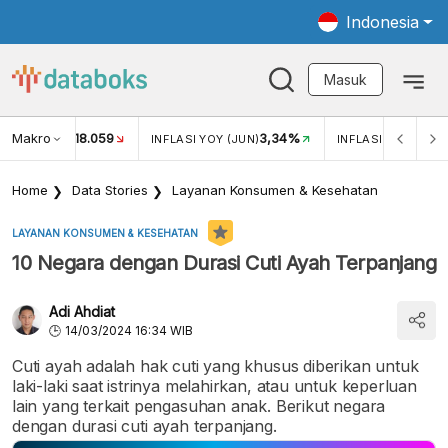
Indonesia
Masuk
Makro
18.059
3,34%
UKAR USD/IDR
INFLASI YOY (JUN)
INFLASI MOM (JUN
Home
Data Stories
Layanan Konsumen & Kesehatan
LAYANAN KONSUMEN & KESEHATAN
10 Negara dengan Durasi Cuti Ayah Terpanjang
Adi Ahdiat
14/03/2024 16:34 WIB
Cuti ayah adalah hak cuti yang khusus diberikan untuk
laki-laki saat istrinya melahirkan, atau untuk keperluan
lain yang terkait pengasuhan anak. Berikut negara
dengan durasi cuti ayah terpanjang.