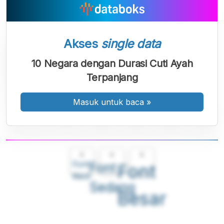
Akses
single data
10 Negara dengan Durasi Cuti Ayah
Terpanjang
Masuk untuk baca
»
A
A
A
Font
Font
Font
Kecil
Sedang
Besar