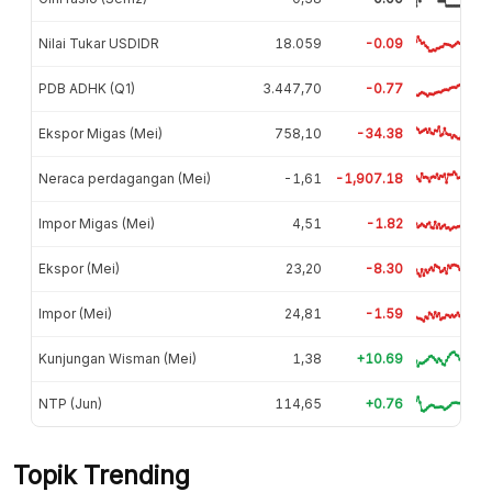
Nilai Tukar USDIDR
18.059
-0.09
PDB ADHK (Q1)
3.447,70
-0.77
Ekspor Migas (Mei)
758,10
-34.38
Neraca perdagangan (Mei)
-1,61
-1,907.18
Impor Migas (Mei)
4,51
-1.82
Ekspor (Mei)
23,20
-8.30
Impor (Mei)
24,81
-1.59
Kunjungan Wisman (Mei)
1,38
+10.69
NTP (Jun)
114,65
+0.76
Topik Trending