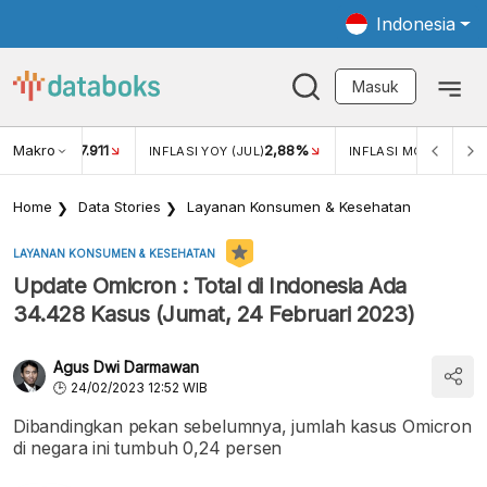
Indonesia
Masuk
Makro
17.911
2,88%
-0
KAR USD/IDR
INFLASI YOY (JUL)
INFLASI MOM (JUL)
Home
Data Stories
Layanan Konsumen & Kesehatan
LAYANAN KONSUMEN & KESEHATAN
Update Omicron : Total di Indonesia Ada
34.428 Kasus (Jumat, 24 Februari 2023)
Agus Dwi Darmawan
24/02/2023 12:52 WIB
Dibandingkan pekan sebelumnya, jumlah kasus Omicron
di negara ini tumbuh 0,24 persen