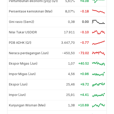
Pertumbuhan ekonomi (yoy) (Q1)
5,61%
+4.08
Persentase kemiskinan (Mar)
8,07%
-0.18
Gini rasio (Sem2)
0,38
0.00
Nilai Tukar USDIDR
17.911
-0.10
PDB ADHK (Q1)
3.447,70
-0.77
Neraca perdagangan (Jun)
-450,50
-72.02
Ekspor Migas (Jun)
1,07
+40.52
Impor Migas (Jun)
4,56
+0.96
Ekspor (Jun)
25,46
+9.72
Impor (Jun)
25,91
+4.41
Kunjungan Wisman (Mei)
1,38
+10.69