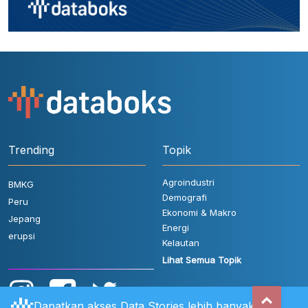
Trending
Topik
Agroindustri
BMKG
Demografi
Peru
Ekonomi & Makro
Jepang
Energi
erupsi
Kelautan
Lihat Semua Topik
Dapatkan akses Data Stories lebih banyak