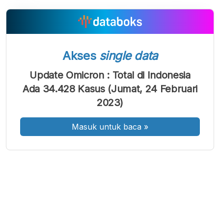
A
A
A
Font
Font
Font
Akses
single data
Kecil
Sedang
Update Omicron : Total di Indonesia
Besar
Ada 34.428 Kasus (Jumat, 24 Februari
2023)
Masuk untuk baca
»