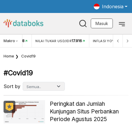
Indonesia
Masuk
Makro
17.916
2,88%
-
KAR USD/IDR
INFLASI YOY (JUL)
INFLASI MOM (JUL)
Home
Covid19
#covid19
Sort by
Peringkat dan Jumlah
Kunjungan Situs Perbankan
Periode Agustus 2025