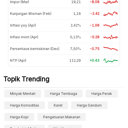
Impor (Mar)
19,21
-8.08
Kunjungan Wisman (Feb)
1,16
-2.42
Inflasi yoy (Apr)
2,42%
-1.06
Inflasi mom (Apr)
0,13%
-0.28
Persentase kemiskinan (Des)
7,50%
-0.75
NTP (Apr)
112,29
+0.43
Topik Trending
Minyak Mentah
Harga Tembaga
Harga Perak
Harga Komoditas
Karet
Harga Gandum
Harga Kopi
Pengeluaran Makanan