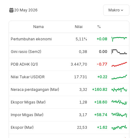
20 May 2026
Makro
Nama
Nilai
%
Pertumbuhan ekonomi
5,11%
+0.08
Gini rasio (Sem2)
0,38
0.00
PDB ADHK (Q1)
3.447,70
-0.77
Nilai Tukar USDIDR
17.731
+0.22
Neraca perdagangan (Mar)
3,32
+160.82
Ekspor Migas (Mar)
1,28
+18.60
Impor Migas (Mar)
3,17
+58.74
Ekspor (Mar)
22,53
+1.62