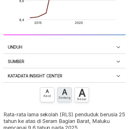
UNDUH
SUMBER
PDF
PNG
Silakan
login
untuk mengakses informasi ini
.
Belum
KATADATA INSIGHT CENTER
punya akun?
Silakan
Daftar sekarang
,
GRATIS!
XLS
EMBED
A
A
Hubungi sekarang »
A
Kecil
Sedang
Besar
Rata-rata lama sekolah (RLS) penduduk berusia 25
tahun ke atas di Seram Bagian Barat, Maluku
mencapai 9,6 tahun pada 2025.