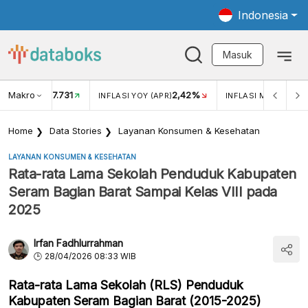
Indonesia
Masuk
Makro
17.731
2,42%
KAR USD/IDR
INFLASI YOY (APR)
INFLASI MOM (APR)
Home
Data Stories
Layanan Konsumen & Kesehatan
LAYANAN KONSUMEN & KESEHATAN
Rata-rata Lama Sekolah Penduduk Kabupaten
Seram Bagian Barat Sampai Kelas VIII pada
2025
Irfan Fadhlurrahman
28/04/2026 08:33 WIB
Rata-rata Lama Sekolah (RLS) Penduduk
Kabupaten Seram Bagian Barat (2015-2025)