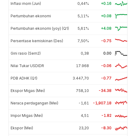
Inflasi mom (Jun)
0,44%
+0.16
Pertumbuhan ekonomi
5,11%
+0.08
Pertumbuhan ekonomi (yoy) (Q1)
5,61%
+4.08
Persentase kemiskinan (Des)
7,50%
-0.75
Gini rasio (Sem2)
0,38
0.00
Nilai Tukar USDIDR
17.968
-0.06
PDB ADHK (Q1)
3.447,70
-0.77
Ekspor Migas (Mei)
758,10
-34.38
Neraca perdagangan (Mei)
-1,61
-1,907.18
Impor Migas (Mei)
4,51
-1.82
Ekspor (Mei)
23,20
-8.30