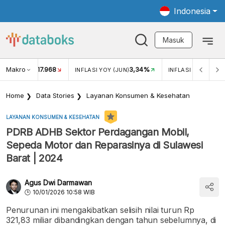
Indonesia
Masuk
Makro
17.968
3,34%
UKAR USD/IDR
INFLASI YOY (JUN)
INFLASI MOM (JUN
Home
Data Stories
Layanan Konsumen & Kesehatan
LAYANAN KONSUMEN & KESEHATAN
PDRB ADHB Sektor Perdagangan Mobil,
Sepeda Motor dan Reparasinya di Sulawesi
Barat | 2024
Agus Dwi Darmawan
10/01/2026 10:58 WIB
Penurunan ini mengakibatkan selisih nilai turun Rp
321,83 miliar dibandingkan dengan tahun sebelumnya, di