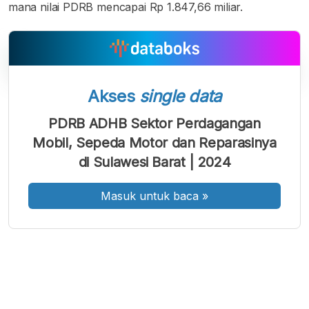
mana nilai PDRB mencapai Rp 1.847,66 miliar.
Akses
single data
A
A
A
Font
Font
Font
PDRB ADHB Sektor Perdagangan
Kecil
Mobil, Sepeda Motor dan Reparasinya
Sedang
Besar
di Sulawesi Barat | 2024
Masuk untuk baca
»