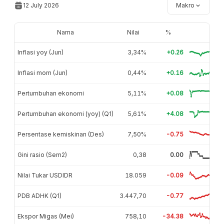
12 July 2026
Makro
Nama
Nilai
%
Inflasi yoy (Jun)
3,34%
+0.26
Inflasi mom (Jun)
0,44%
+0.16
Pertumbuhan ekonomi
5,11%
+0.08
Pertumbuhan ekonomi (yoy) (Q1)
5,61%
+4.08
Persentase kemiskinan (Des)
7,50%
-0.75
Gini rasio (Sem2)
0,38
0.00
Nilai Tukar USDIDR
18.059
-0.09
PDB ADHK (Q1)
3.447,70
-0.77
Ekspor Migas (Mei)
758,10
-34.38