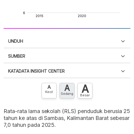
UNDUH
SUMBER
PDF
PNG
Silakan
login
untuk mengakses informasi ini
.
Belum
KATADATA INSIGHT CENTER
punya akun?
Silakan
Daftar sekarang
,
GRATIS!
XLS
EMBED
A
A
Hubungi sekarang »
A
Kecil
Sedang
Besar
Rata-rata lama sekolah (RLS) penduduk berusia 25
tahun ke atas di Sambas, Kalimantan Barat sebesar
7,0 tahun pada 2025.