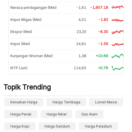
Neraca perdagangan (Mei)
-1,61
-1,907.18
Impor Migas (Mei)
4,51
-1.82
Ekspor (Mei)
23,20
-8.30
Impor (Mei)
24,81
-1.59
Kunjungan Wisman (Mei)
1,38
+10.69
NTP (Jun)
114,65
+0.76
Topik Trending
Kenaikan Harga
Harga Tembaga
Lionel Messi
Harga Perak
Harga Nikel
Gas Alam
Harga Kopi
Harga Gandum
Harga Paladium