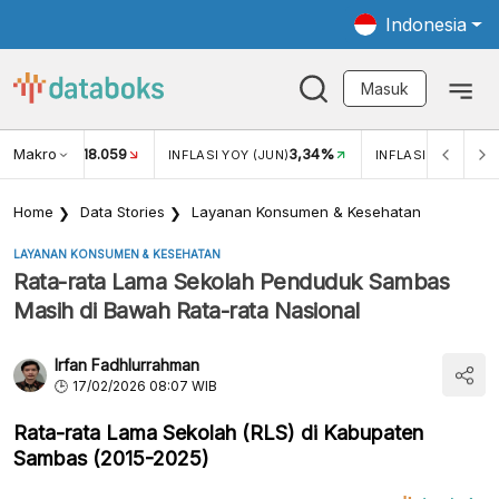
Indonesia
Masuk
Makro
18.059
3,34%
UKAR USD/IDR
INFLASI YOY (JUN)
INFLASI MOM (JUN
Home
Data Stories
Layanan Konsumen & Kesehatan
LAYANAN KONSUMEN & KESEHATAN
Rata-rata Lama Sekolah Penduduk Sambas
Masih di Bawah Rata-rata Nasional
Irfan Fadhlurrahman
17/02/2026 08:07 WIB
Rata-rata Lama Sekolah (RLS) di Kabupaten
Sambas (2015-2025)