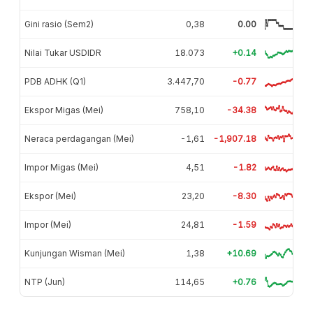
Gini rasio (Sem2)
0,38
0.00
Nilai Tukar USDIDR
18.073
+0.14
PDB ADHK (Q1)
3.447,70
-0.77
Ekspor Migas (Mei)
758,10
-34.38
Neraca perdagangan (Mei)
-1,61
-1,907.18
Impor Migas (Mei)
4,51
-1.82
Ekspor (Mei)
23,20
-8.30
Impor (Mei)
24,81
-1.59
Kunjungan Wisman (Mei)
1,38
+10.69
NTP (Jun)
114,65
+0.76