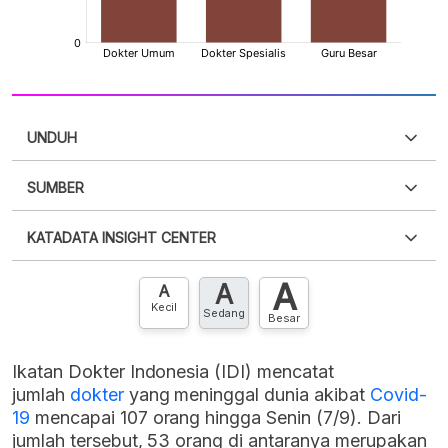
UNDUH
SUMBER
PDF
PNG
Silakan
login
untuk mengakses informasi ini
.
Belum
KATADATA INSIGHT CENTER
punya akun?
Silakan
Daftar sekarang
,
GRATIS!
XLS
EMBED
A
A
Hubungi sekarang »
A
Kecil
Sedang
Besar
Ikatan Dokter Indonesia (IDI) mencatat
jumlah
dokter
yang meninggal dunia akibat
Covid-
19
mencapai 107 orang hingga Senin (7/9). Dari
jumlah tersebut, 53 orang di antaranya merupakan