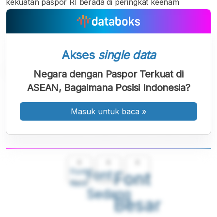
kekuatan paspor RI berada di peringkat keenam
Akses
single data
Negara dengan Paspor Terkuat di
ASEAN, Bagaimana Posisi Indonesia?
Masuk untuk baca
»
A
A
A
Font
Font
Font
Kecil
Sedang
Besar