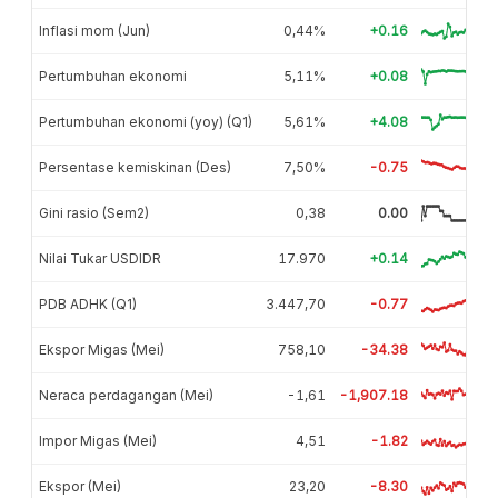
Inflasi mom (Jun)
0,44%
+0.16
Pertumbuhan ekonomi
5,11%
+0.08
Pertumbuhan ekonomi (yoy) (Q1)
5,61%
+4.08
Persentase kemiskinan (Des)
7,50%
-0.75
Gini rasio (Sem2)
0,38
0.00
Nilai Tukar USDIDR
17.970
+0.14
PDB ADHK (Q1)
3.447,70
-0.77
Ekspor Migas (Mei)
758,10
-34.38
Neraca perdagangan (Mei)
-1,61
-1,907.18
Impor Migas (Mei)
4,51
-1.82
Ekspor (Mei)
23,20
-8.30