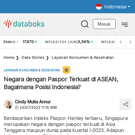
Indonesia
Masuk
Makro
17.970
3,34%
UKAR USD/IDR
INFLASI YOY (JUN)
INFLASI MOM (JUN
Home
Data Stories
Layanan Konsumen & Kesehatan
LAYANAN KONSUMEN & KESEHATAN
Negara dengan Paspor Terkuat di ASEAN,
Bagaimana Posisi Indonesia?
Cindy Mutia Annur
24/07/2023 11:16 WIB
Berdasarkan Indeks Paspor Henley terbaru, Singapura
merupakan negara dengan paspor terkuat di Asia
Tenggara maupun dunia pada kuartal I-2023. Adapun