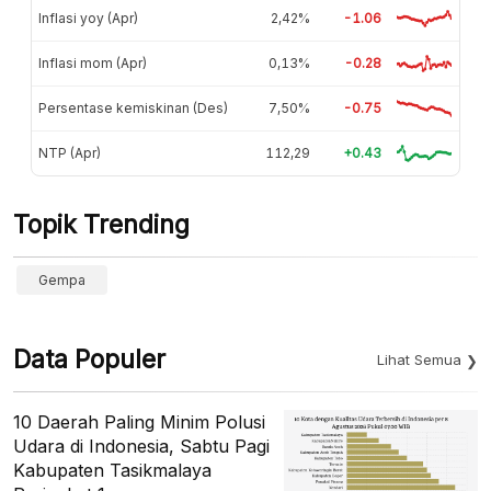
Inflasi yoy (Apr)
2,42%
-1.06
Inflasi mom (Apr)
0,13%
-0.28
Persentase kemiskinan (Des)
7,50%
-0.75
NTP (Apr)
112,29
+0.43
Topik Trending
Gempa
Data Populer
Lihat Semua
10 Daerah Paling Minim Polusi
Udara di Indonesia, Sabtu Pagi
Kabupaten Tasikmalaya