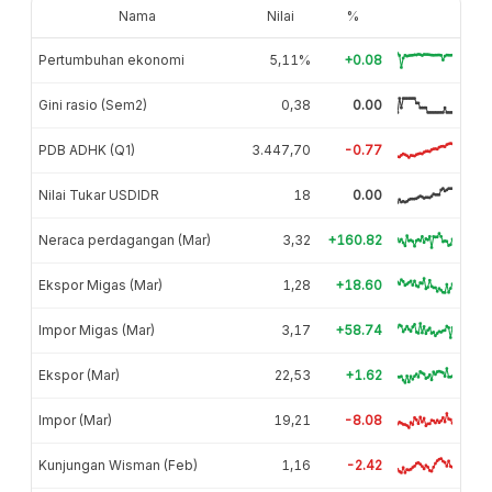
Nama
Nilai
%
Pertumbuhan ekonomi
5,11%
+0.08
Gini rasio (Sem2)
0,38
0.00
PDB ADHK (Q1)
3.447,70
-0.77
Nilai Tukar USDIDR
18
0.00
Neraca perdagangan (Mar)
3,32
+160.82
Ekspor Migas (Mar)
1,28
+18.60
Impor Migas (Mar)
3,17
+58.74
Ekspor (Mar)
22,53
+1.62
Impor (Mar)
19,21
-8.08
Kunjungan Wisman (Feb)
1,16
-2.42