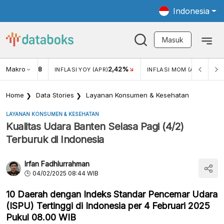
Indonesia
Masuk
Makro
18
2,42%
0,13%
KAR USD/IDR
INFLASI YOY (APR)
INFLASI MOM (APR)
Home
Data Stories
Layanan Konsumen & Kesehatan
LAYANAN KONSUMEN & KESEHATAN
Kualitas Udara Banten Selasa Pagi (4/2)
Terburuk di Indonesia
Irfan Fadhlurrahman
04/02/2025 08:44 WIB
10 Daerah dengan Indeks Standar Pencemar Udara
(ISPU) Tertinggi di Indonesia per 4 Februari 2025
Pukul 08.00 WIB