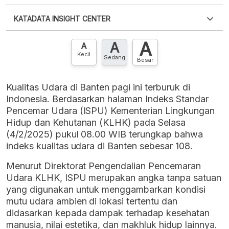
Silakan
login
untuk mengakses informasi ini
.
Belum
KATADATA INSIGHT CENTER
punya akun?
Silakan
Daftar sekarang
,
GRATIS!
XLS
EMBED
A
A
Hubungi sekarang »
A
Kecil
Sedang
Besar
Kualitas Udara di Banten pagi ini terburuk di
Indonesia. Berdasarkan halaman Indeks Standar
Pencemar Udara (ISPU) Kementerian Lingkungan
Hidup dan Kehutanan (KLHK) pada Selasa
(4/2/2025) pukul 08.00 WIB terungkap bahwa
indeks kualitas udara di Banten sebesar 108.
Menurut Direktorat Pengendalian Pencemaran
Udara KLHK, ISPU merupakan angka tanpa satuan
yang digunakan untuk menggambarkan kondisi
mutu udara ambien di lokasi tertentu dan
didasarkan kepada dampak terhadap kesehatan
manusia, nilai estetika, dan makhluk hidup lainnya.