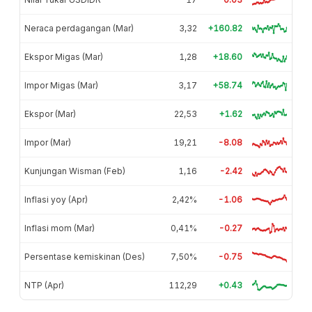
Neraca perdagangan (Mar)
3,32
+160.82
Ekspor Migas (Mar)
1,28
+18.60
Impor Migas (Mar)
3,17
+58.74
Ekspor (Mar)
22,53
+1.62
Impor (Mar)
19,21
-8.08
Kunjungan Wisman (Feb)
1,16
-2.42
Inflasi yoy (Apr)
2,42%
-1.06
Inflasi mom (Mar)
0,41%
-0.27
Persentase kemiskinan (Des)
7,50%
-0.75
NTP (Apr)
112,29
+0.43