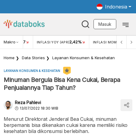
Indonesia
Masuk
Makro
17
2,42%
0,4
KAR USD/IDR
INFLASI YOY (APR)
INFLASI MOM (MAR)
Home
Data Stories
Layanan Konsumen & Kesehatan
LAYANAN KONSUMEN & KESEHATAN
Minuman Bergula Bisa Kena Cukai, Berapa
Penjualannya Tiap Tahun?
Reza Pahlevi
13/07/2022 18:30 WIB
Menurut Direktorat Jenderal Bea Cukai, minuman
berpemanis bisa dikenakan cukai karena memiliki risiko
kesehatan bila dikonsumsi berlebihan.