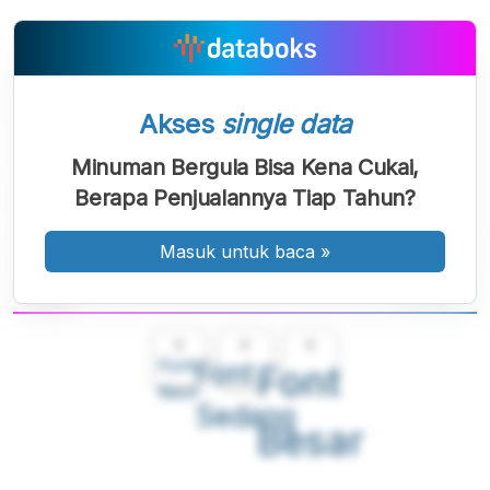
Akses
single data
Minuman Bergula Bisa Kena Cukai,
Berapa Penjualannya Tiap Tahun?
Masuk untuk baca
»
A
A
A
Font
Font
Font
Kecil
Sedang
Besar