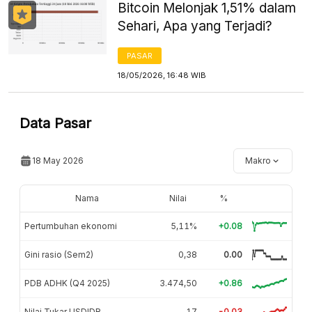
Bitcoin Melonjak 1,51% dalam
Sehari, Apa yang Terjadi?
PASAR
18/05/2026, 16:48 WIB
Data Pasar
18 May 2026
Makro
Nama
Nilai
%
Pertumbuhan ekonomi
5,11%
+0.08
Gini rasio (Sem2)
0,38
0.00
PDB ADHK (Q4 2025)
3.474,50
+0.86
Nilai Tukar USDIDR
17
-0.03