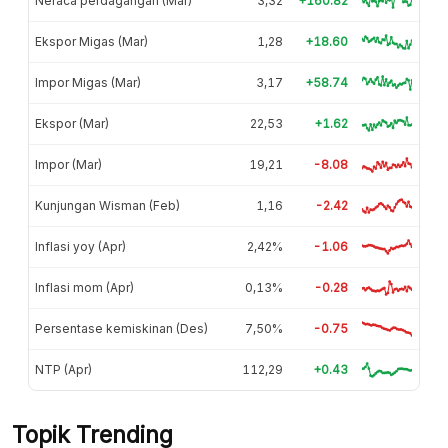
Neraca perdagangan (Mar)
3,32
+160.82
Ekspor Migas (Mar)
1,28
+18.60
Impor Migas (Mar)
3,17
+58.74
Ekspor (Mar)
22,53
+1.62
Impor (Mar)
19,21
-8.08
Kunjungan Wisman (Feb)
1,16
-2.42
Inflasi yoy (Apr)
2,42%
-1.06
Inflasi mom (Apr)
0,13%
-0.28
Persentase kemiskinan (Des)
7,50%
-0.75
NTP (Apr)
112,29
+0.43
Topik Trending