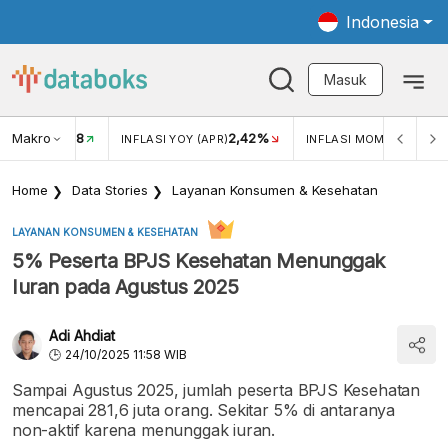
Indonesia
Masuk
Makro
18
2,42%
0,1
KAR USD/IDR
INFLASI YOY (APR)
INFLASI MOM (APR)
Home
Data Stories
Layanan Konsumen & Kesehatan
LAYANAN KONSUMEN & KESEHATAN
5% Peserta BPJS Kesehatan Menunggak
Iuran pada Agustus 2025
Adi Ahdiat
24/10/2025 11:58 WIB
Sampai Agustus 2025, jumlah peserta BPJS Kesehatan
mencapai 281,6 juta orang. Sekitar 5% di antaranya
non-aktif karena menunggak iuran.