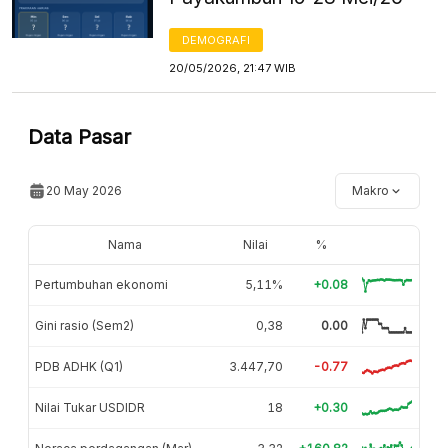
DEMOGRAFI
20/05/2026, 21:47 WIB
Data Pasar
20 May 2026
Makro
Nama
Nilai
%
Pertumbuhan ekonomi
5,11%
+0.08
Gini rasio (Sem2)
0,38
0.00
PDB ADHK (Q1)
3.447,70
-0.77
Nilai Tukar USDIDR
18
+0.30