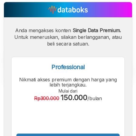
Anda mengakses konten
Single Data Premium.
Untuk meneruskan, silakan berlangganan, atau
beli secara satuan.
Professional
Nikmati akses premium dengan harga yang
lebih terjangkau.
Mulai dari
A
A
A
150.000
Rp300.000
/bulan
Font
Font
Font
Kecil
Sedang
Besar