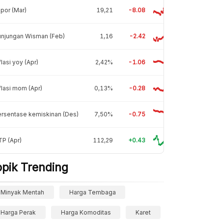
por (Mar)
19,21
-8.08
unjungan Wisman (Feb)
1,16
-2.42
flasi yoy (Apr)
2,42%
-1.06
flasi mom (Apr)
0,13%
-0.28
rsentase kemiskinan (Des)
7,50%
-0.75
P (Apr)
112,29
+0.43
opik Trending
Minyak Mentah
Harga Tembaga
Harga Perak
Harga Komoditas
Karet