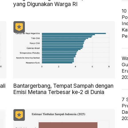
yang Digunakan Warga RI
10
Po
In
Ka
Pe
Wa
Gu
Er
20
ali
Bantargerbang, Tempat Sampah dengan
Emisi Metana Terbesar ke-2 di Dunia
7 
Pr
Da
20