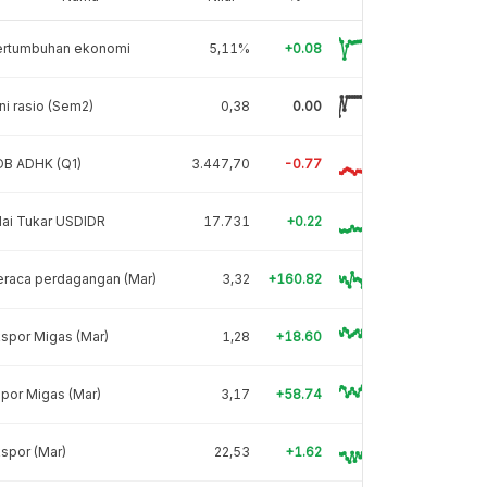
ertumbuhan ekonomi
5,11%
+0.08
ni rasio (Sem2)
0,38
0.00
DB ADHK (Q1)
3.447,70
-0.77
lai Tukar USDIDR
17.731
+0.22
eraca perdagangan (Mar)
3,32
+160.82
spor Migas (Mar)
1,28
+18.60
por Migas (Mar)
3,17
+58.74
spor (Mar)
22,53
+1.62