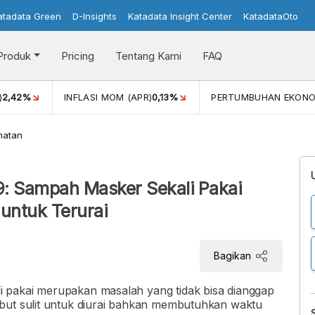
atadata Green
D-Insights
Katadata Insight Center
KatadataOto
Produk
Pricing
Tentang Kami
FAQ
)
2,42%
INFLASI MOM (APR)
0,13%
PERTUMBUHAN EKONO
hatan
: Sampah Masker Sekali Pakai
untuk Terurai
Bagikan
 pakai merupakan masalah yang tidak bisa dianggap
but sulit untuk diurai bahkan membutuhkan waktu