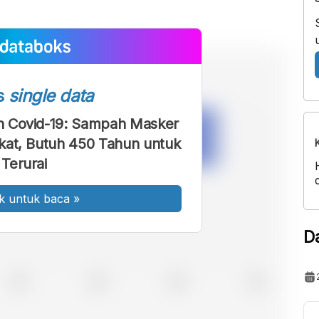
s
single data
 Covid-19: Sampah Masker
kat, Butuh 450 Tahun untuk
Terurai
k untuk baca
»
D