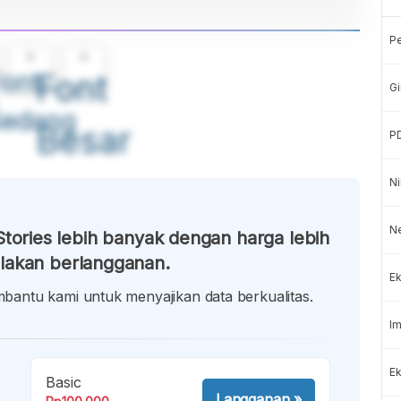
P
A
A
ont
Font
Gi
Sedang
Besar
P
Ni
N
tories lebih banyak dengan harga lebih
lakan berlangganan.
Ek
antu kami untuk menyajikan data berkualitas.
Im
Ek
Basic
Langganan
»