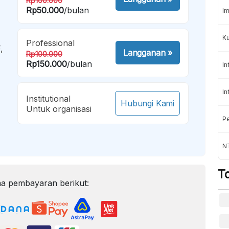
Rp100.000
Rp50.000
/bulan
Im
K
Professional
,
Langganan
»
Rp100.000
Rp150.000
/bulan
In
In
Institutional
Hubungi Kami
Untuk organisasi
Pe
NT
T
a pembayaran berikut: