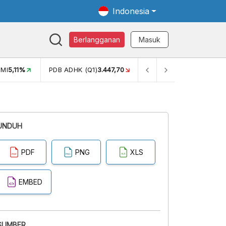
Indonesia
Berlangganan
Masuk
MI
5,11%
PDB ADHK (Q1)
3.447,70
GINI RASIO (SEM2)
0,38
UNDUH
PDF
PNG
XLS
EMBED
SUMBER