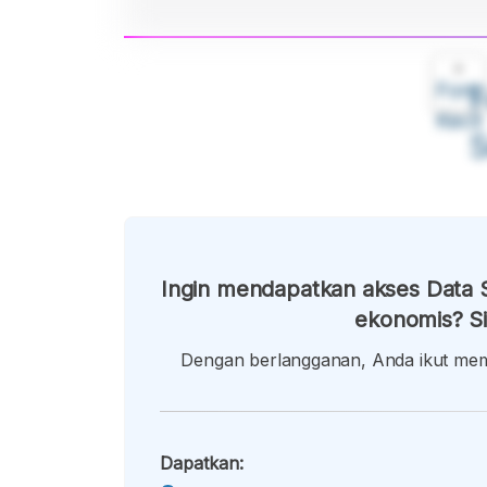
A
Font
F
Kecil
Ingin mendapatkan akses Data S
ekonomis? Si
Dengan berlangganan, Anda ikut memb
Dapatkan: