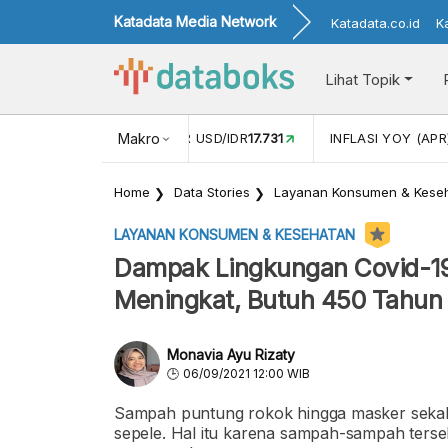
Katadata Media Network
Katadata.co.id
K
Lihat Topik
 (FEB)
1,16
NILAI TUKAR USD/IDR
Makro
17.731
INFLASI YOY (APR
Home
Data Stories
Layanan Konsumen & Kese
LAYANAN KONSUMEN & KESEHATAN
Dampak Lingkungan Covid-19
Meningkat, Butuh 450 Tahun 
Monavia Ayu Rizaty
06/09/2021 12:00 WIB
Sampah puntung rokok hingga masker sekali
sepele. Hal itu karena sampah-sampah terse