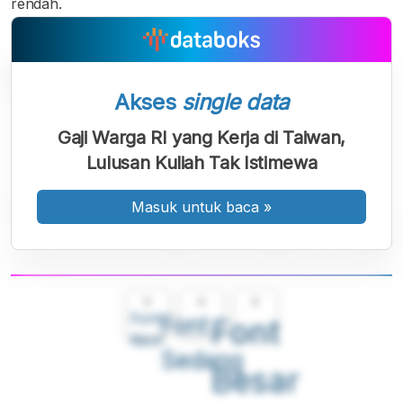
rendah.
Akses
single data
Gaji Warga RI yang Kerja di Taiwan,
Lulusan Kuliah Tak Istimewa
Masuk untuk baca
»
A
A
A
Font
Font
Font
Kecil
Sedang
Besar