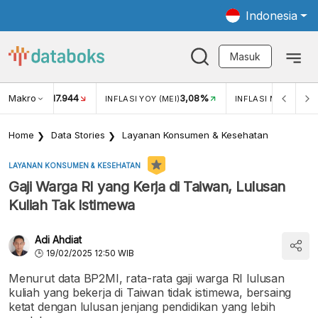
Indonesia
Masuk
Makro
17.944
3,08%
UKAR USD/IDR
INFLASI YOY (MEI)
INFLASI MOM (MEI)
Home
Data Stories
Layanan Konsumen & Kesehatan
LAYANAN KONSUMEN & KESEHATAN
Gaji Warga RI yang Kerja di Taiwan, Lulusan
Kuliah Tak Istimewa
Adi Ahdiat
19/02/2025 12:50 WIB
Menurut data BP2MI, rata-rata gaji warga RI lulusan
kuliah yang bekerja di Taiwan tidak istimewa, bersaing
ketat dengan lulusan jenjang pendidikan yang lebih