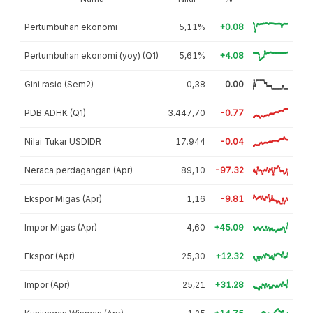
Pertumbuhan ekonomi
5,11%
+0.08
Pertumbuhan ekonomi (yoy) (Q1)
5,61%
+4.08
Gini rasio (Sem2)
0,38
0.00
PDB ADHK (Q1)
3.447,70
-0.77
Nilai Tukar USDIDR
17.944
-0.04
Neraca perdagangan (Apr)
89,10
-97.32
Ekspor Migas (Apr)
1,16
-9.81
Impor Migas (Apr)
4,60
+45.09
Ekspor (Apr)
25,30
+12.32
Impor (Apr)
25,21
+31.28