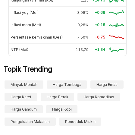
Kunjungan Wisman (Apr)
1,25
+14.75
Inflasi yoy (Mei)
3,08%
+0.66
Inflasi mom (Mei)
0,28%
+0.15
Persentase kemiskinan (Des)
7,50%
-0.75
NTP (Mei)
113,79
+1.34
Topik Trending
Minyak Mentah
Harga Tembaga
Harga Emas
Harga Karet
Harga Perak
Harga Komoditas
Harga Gandum
Harga Kopi
Pengeluaran Makanan
Penduduk Miskin