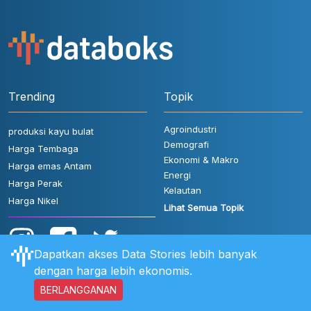
Trending
Topik
Agroindustri
produksi kayu bulat
Demografi
Harga Tembaga
Ekonomi & Makro
Harga emas Antam
Energi
Harga Perak
Kelautan
Harga Nikel
Lihat Semua Topik
Dapatkan akses Data Stories lebih banyak
dengan harga lebih ekonomis.
BERLANGGANAN
Aturan Pengguna
FAQ
Hubungi Kami
Kebijakan Privasi
Disclaimer