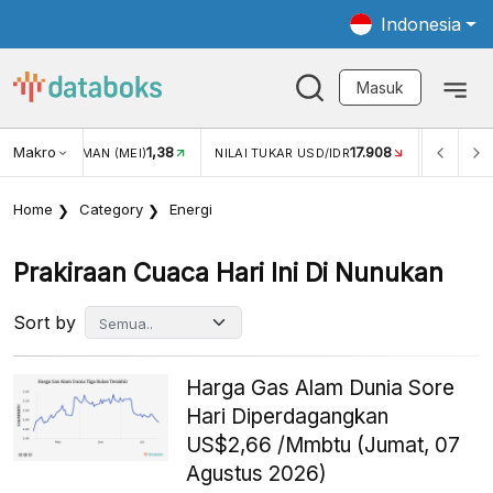
Indonesia
Masuk
Makro
1,38
17.908
JUNGAN WISMAN (MEI)
NILAI TUKAR USD/IDR
INFLASI 
Home
Category
Energi
Prakiraan Cuaca Hari Ini Di Nunukan
Sort by
Harga Gas Alam Dunia Sore
Hari Diperdagangkan
US$2,66 /Mmbtu (Jumat, 07
Agustus 2026)