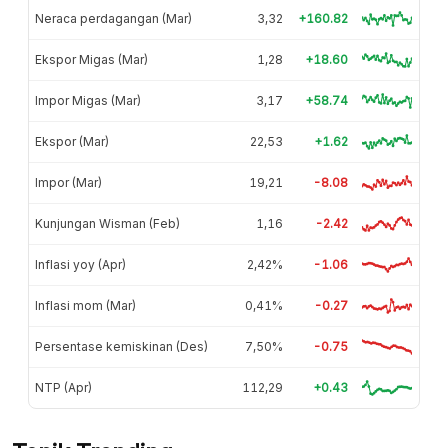
Neraca perdagangan (Mar)
3,32
+160.82
Ekspor Migas (Mar)
1,28
+18.60
Impor Migas (Mar)
3,17
+58.74
Ekspor (Mar)
22,53
+1.62
Impor (Mar)
19,21
-8.08
Kunjungan Wisman (Feb)
1,16
-2.42
Inflasi yoy (Apr)
2,42%
-1.06
Inflasi mom (Mar)
0,41%
-0.27
Persentase kemiskinan (Des)
7,50%
-0.75
NTP (Apr)
112,29
+0.43