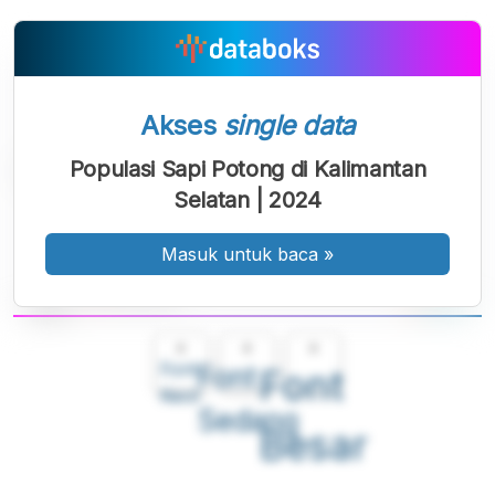
Akses
single data
Populasi Sapi Potong di Kalimantan
Selatan | 2024
Masuk untuk baca
»
A
A
A
Font
Font
Font
Kecil
Sedang
Besar