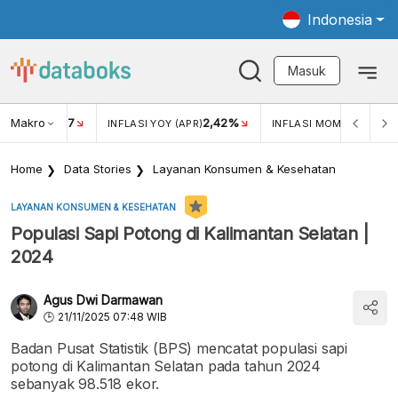
Indonesia
Masuk
Makro
17
2,42%
0,4
KAR USD/IDR
INFLASI YOY (APR)
INFLASI MOM (MAR)
Home
Data Stories
Layanan Konsumen & Kesehatan
LAYANAN KONSUMEN & KESEHATAN
Populasi Sapi Potong di Kalimantan Selatan |
2024
Agus Dwi Darmawan
21/11/2025 07:48 WIB
Badan Pusat Statistik (BPS) mencatat populasi sapi
potong di Kalimantan Selatan pada tahun 2024
sebanyak 98.518 ekor.