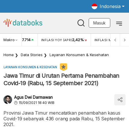
Indonesia
Masuk
Makro
17.714
2,42%
KAR USD/IDR
INFLASI YOY (APR)
INFLASI MOM (APR)
Home
Data Stories
Layanan Konsumen & Kesehatan
LAYANAN KONSUMEN & KESEHATAN
Jawa Timur di Urutan Pertama Penambahan
Covid-19 (Rabu, 15 September 2021)
Agus Dwi Darmawan
15/09/2021 18:40 WIB
Provinsi Jawa Timur mencatatkan penambahan kasus
Covid-19 sebanyak 436 orang pada Rabu, 15 September
2021.