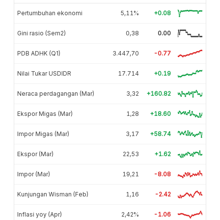
Pertumbuhan ekonomi
5,11%
+0.08
Gini rasio (Sem2)
0,38
0.00
PDB ADHK (Q1)
3.447,70
-0.77
Nilai Tukar USDIDR
17.714
+0.19
Neraca perdagangan (Mar)
3,32
+160.82
Ekspor Migas (Mar)
1,28
+18.60
Impor Migas (Mar)
3,17
+58.74
Ekspor (Mar)
22,53
+1.62
Impor (Mar)
19,21
-8.08
Kunjungan Wisman (Feb)
1,16
-2.42
Inflasi yoy (Apr)
2,42%
-1.06