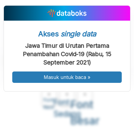
Akses
single data
Jawa Timur di Urutan Pertama
Penambahan Covid-19 (Rabu, 15
September 2021)
Masuk untuk baca
»
A
A
A
Font
Font
Font
Kecil
Sedang
Besar