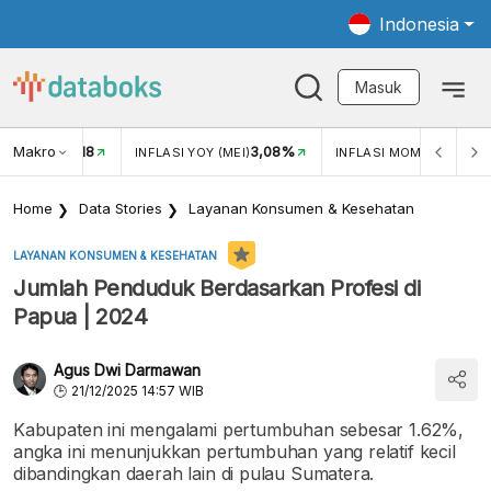
Indonesia
Masuk
Makro
18
3,08%
0,2
UKAR USD/IDR
INFLASI YOY (MEI)
INFLASI MOM (MEI)
Home
Data Stories
Layanan Konsumen & Kesehatan
LAYANAN KONSUMEN & KESEHATAN
Jumlah Penduduk Berdasarkan Profesi di
Papua | 2024
Agus Dwi Darmawan
21/12/2025 14:57 WIB
Kabupaten ini mengalami pertumbuhan sebesar 1.62%,
angka ini menunjukkan pertumbuhan yang relatif kecil
dibandingkan daerah lain di pulau Sumatera.