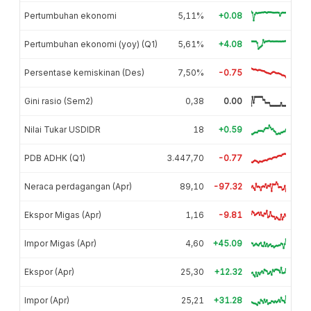
Pertumbuhan ekonomi
5,11%
+0.08
Pertumbuhan ekonomi (yoy) (Q1)
5,61%
+4.08
Persentase kemiskinan (Des)
7,50%
-0.75
Gini rasio (Sem2)
0,38
0.00
Nilai Tukar USDIDR
18
+0.59
PDB ADHK (Q1)
3.447,70
-0.77
Neraca perdagangan (Apr)
89,10
-97.32
Ekspor Migas (Apr)
1,16
-9.81
Impor Migas (Apr)
4,60
+45.09
Ekspor (Apr)
25,30
+12.32
Impor (Apr)
25,21
+31.28