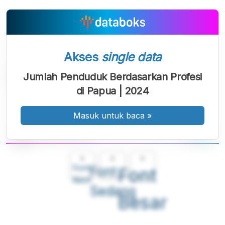
Akses
single data
Jumlah Penduduk Berdasarkan Profesi
di Papua | 2024
Masuk untuk baca
»
A
A
A
Font
Font
Font
Kecil
Sedang
Besar