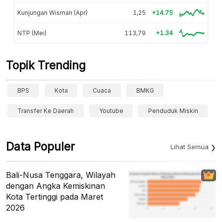
Kunjungan Wisman (Apr)
1,25
+14.75
NTP (Mei)
113,79
+1.34
Topik Trending
BPS
Kota
Cuaca
BMKG
Transfer Ke Daerah
Youtube
Penduduk Miskin
Data Populer
Lihat Semua
Bali-Nusa Tenggara, Wilayah
dengan Angka Kemiskinan
Kota Tertinggi pada Maret
2026