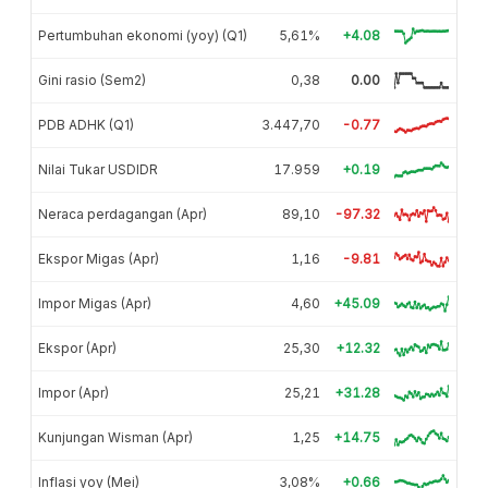
Pertumbuhan ekonomi (yoy) (Q1)
5,61%
+4.08
Gini rasio (Sem2)
0,38
0.00
PDB ADHK (Q1)
3.447,70
-0.77
Nilai Tukar USDIDR
17.959
+0.19
Neraca perdagangan (Apr)
89,10
-97.32
Ekspor Migas (Apr)
1,16
-9.81
Impor Migas (Apr)
4,60
+45.09
Ekspor (Apr)
25,30
+12.32
Impor (Apr)
25,21
+31.28
Kunjungan Wisman (Apr)
1,25
+14.75
Inflasi yoy (Mei)
3,08%
+0.66