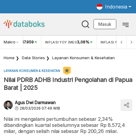
Indonesia
Masuk
Makro
17.959
3,08%
UKAR USD/IDR
INFLASI YOY (MEI)
INFLASI MOM (MEI)
Home
Data Stories
Layanan Konsumen & Kesehatan
LAYANAN KONSUMEN & KESEHATAN
Nilai PDRB ADHB Industri Pengolahan di Papua
Barat | 2025
Agus Dwi Darmawan
28/03/2026 07:49 WIB
Nilai ini mengalami pertumbuhan sebesar 2,34%
dibandingkan kuartal sebelumnya sebesar Rp 8.572,4
miliar, dengan selisih nilai sebesar Rp 200,26 miliar.