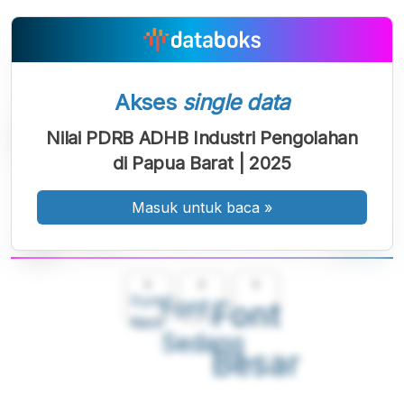
Akses
single data
Nilai PDRB ADHB Industri Pengolahan
di Papua Barat | 2025
Masuk untuk baca
»
A
A
A
Font
Font
Font
Kecil
Sedang
Besar