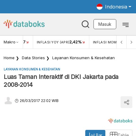
Indonesia
Masuk
Makro
17
2,42%
0,4
KAR USD/IDR
INFLASI YOY (APR)
INFLASI MOM (MAR)
Home
Data Stories
Layanan Konsumen & Kesehatan
LAYANAN KONSUMEN & KESEHATAN
Luas Taman Interaktif di DKI Jakarta pada
2008-2014
26/03/2017 22:02 WIB
Bar
Table