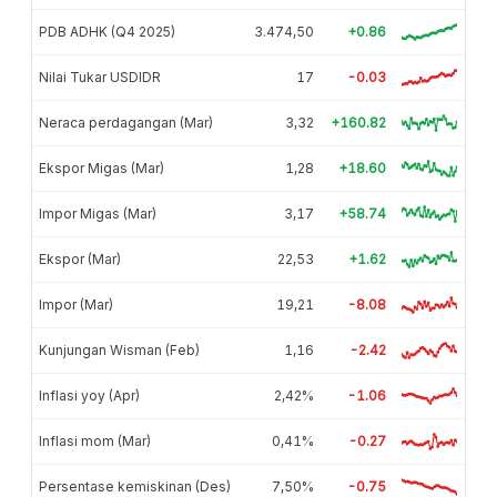
PDB ADHK (Q4 2025)
3.474,50
+0.86
Nilai Tukar USDIDR
17
-0.03
Neraca perdagangan (Mar)
3,32
+160.82
Ekspor Migas (Mar)
1,28
+18.60
Impor Migas (Mar)
3,17
+58.74
Ekspor (Mar)
22,53
+1.62
Impor (Mar)
19,21
-8.08
Kunjungan Wisman (Feb)
1,16
-2.42
Inflasi yoy (Apr)
2,42%
-1.06
Inflasi mom (Mar)
0,41%
-0.27
Persentase kemiskinan (Des)
7,50%
-0.75