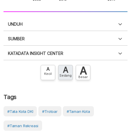
UNDUH
SUMBER
PDF
PNG
Silakan
login
untuk mengakses informasi ini
.
Belum
KATADATA INSIGHT CENTER
punya akun?
Silakan
Daftar sekarang
,
GRATIS!
XLS
EMBED
A
A
Hubungi sekarang »
A
Kecil
Sedang
Besar
Tags
#Tata Kota DKI
#Trotoar
#Taman Kota
#Taman Rekreasi