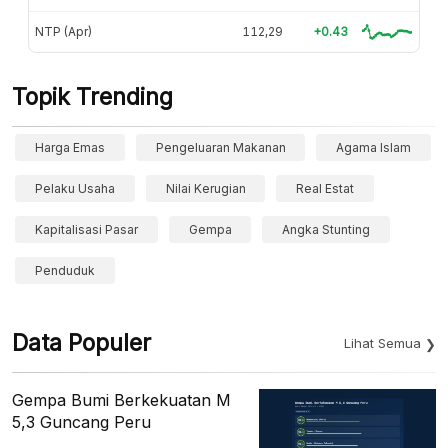
NTP (Apr)
112,29
+0.43
Topik Trending
Harga Emas
Pengeluaran Makanan
Agama Islam
Pelaku Usaha
Nilai Kerugian
Real Estat
Kapitalisasi Pasar
Gempa
Angka Stunting
Penduduk
Data Populer
Lihat Semua
Gempa Bumi Berkekuatan M
5,3 Guncang Peru