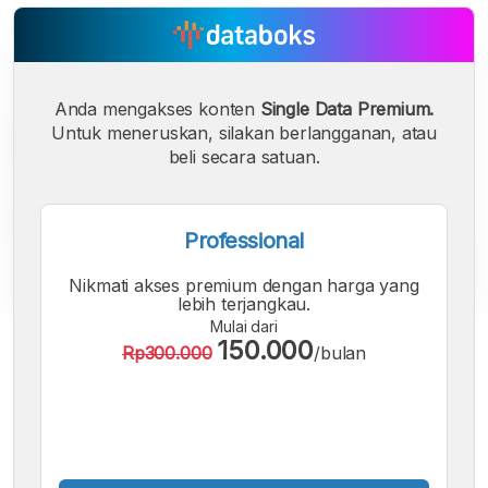
Anda mengakses konten
Single Data Premium.
Untuk meneruskan, silakan berlangganan, atau
beli secara satuan.
Professional
Nikmati akses premium dengan harga yang
lebih terjangkau.
Mulai dari
A
A
A
150.000
Rp300.000
/bulan
Font
Font
Font
Kecil
Sedang
Besar