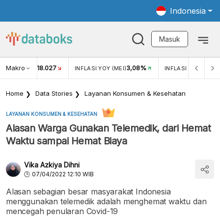
Indonesia
Masuk
Makro
18.027
3,08%
UKAR USD/IDR
INFLASI YOY (MEI)
INFLASI MOM (MEI)
Home
Data Stories
Layanan Konsumen & Kesehatan
LAYANAN KONSUMEN & KESEHATAN
Alasan Warga Gunakan Telemedik, dari Hemat
Waktu sampai Hemat Biaya
Vika Azkiya Dihni
07/04/2022 12:10 WIB
Alasan sebagian besar masyarakat Indonesia
menggunakan telemedik adalah menghemat waktu dan
mencegah penularan Covid-19