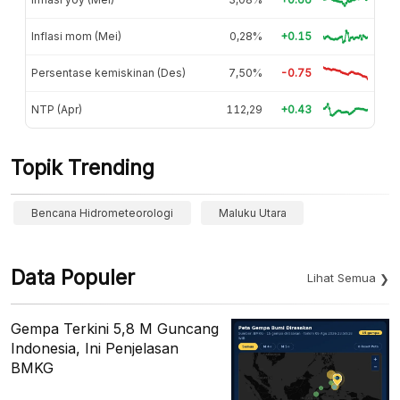
Inflasi mom (Mei)
0,28%
+0.15
Persentase kemiskinan (Des)
7,50%
-0.75
NTP (Apr)
112,29
+0.43
Topik Trending
Bencana Hidrometeorologi
Maluku Utara
Data Populer
Lihat Semua
Gempa Terkini 5,8 M Guncang
Indonesia, Ini Penjelasan
BMKG