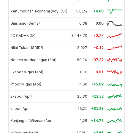
Pertumbuhan ekonomi (yoy) (Q1)
5,61%
+4.08
Gini rasio (Sem2)
0,38
0.00
PDB ADHK (Q1)
3.447,70
-0.77
Nilai Tukar USDIDR
18.027
-0.12
Neraca perdagangan (Apr)
89,10
-97.32
Ekspor Migas (Apr)
1,16
-9.81
Impor Migas (Apr)
4,60
+45.09
Ekspor (Apr)
25,30
+12.32
Impor (Apr)
25,21
+31.28
Kunjungan Wisman (Apr)
1,25
+14.75
Inflasi yoy (Mei)
3,08%
+0.66