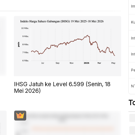
Im
K
In
In
Pe
IHSG Jatuh ke Level 6.599 (Senin, 18
NT
Mei 2026)
T