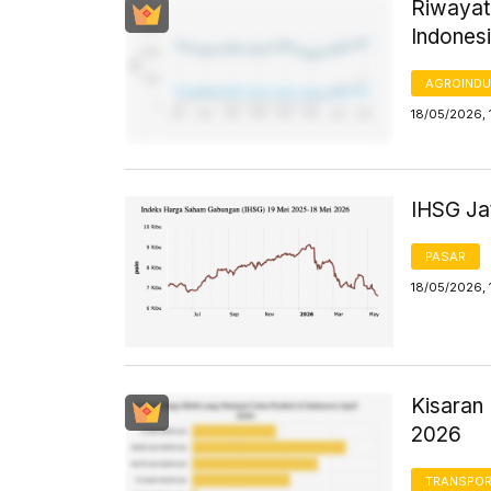
Riwayat
Indones
AGROINDU
18/05/2026, 
IHSG Jat
PASAR
18/05/2026, 
Kisaran 
2026
TRANSPORT