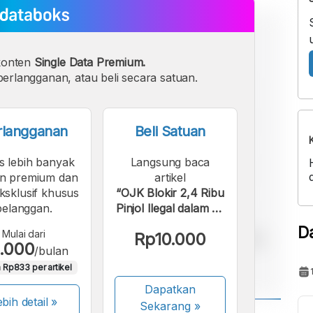
konten
Single Data Premium.
erlangganan, atau beli secara satuan.
rlangganan
Beli Satuan
s lebih banyak
Langsung baca
n premium dan
artikel
eksklusif khusus
“OJK Blokir 2,4 Ribu
pelanggan.
Pinjol Ilegal dalam 14
Bulan Terakhir”.
D
Mulai dari
Rp10.000
.000
/bulan
 Rp833 per artikel
Dapatkan
bih detail »
Sekarang
»