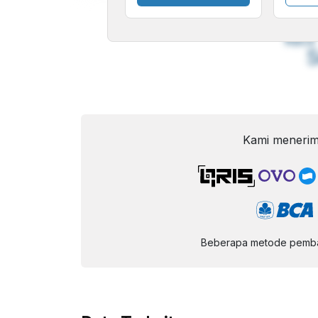
A
Font
F
Kecil
Kami menerim
Beberapa metode pembay