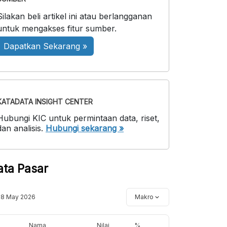
Silakan beli artikel ini atau berlangganan
untuk mengakses fitur sumber.
Dapatkan Sekarang »
KATADATA INSIGHT CENTER
Hubungi KIC untuk permintaan data, riset,
dan analisis.
Hubungi sekarang »
ata Pasar
18 May 2026
Makro
Nama
Nilai
%