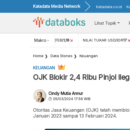
Katadata Media Network
Katadata.co.id
K
Lihat Topik
 (FEB)
1,16
NILAI TUKAR USD/IDR
Makro
17
INFLASI YOY (APR)
2,
Home
Data Stories
Keuangan
KEUANGAN
OJK Blokir 2,4 Ribu Pinjol Ile
Cindy Mutia Annur
05/03/2024 17:56 WIB
Otoritas Jasa Keuangan (OJK) telah memblokir
Januari 2023 sampai 13 Februari 2024.