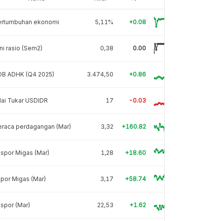
ertumbuhan ekonomi
5,11%
+0.08
ni rasio (Sem2)
0,38
0.00
DB ADHK (Q4 2025)
3.474,50
+0.86
lai Tukar USDIDR
17
-0.03
eraca perdagangan (Mar)
3,32
+160.82
spor Migas (Mar)
1,28
+18.60
por Migas (Mar)
3,17
+58.74
spor (Mar)
22,53
+1.62