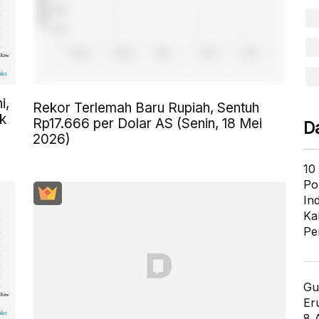
i,
Rekor Terlemah Baru Rupiah, Sentuh
k
Rp17.666 per Dolar AS (Senin, 18 Mei
D
2026)
10
Po
In
Ka
Pe
Gu
Er
8 