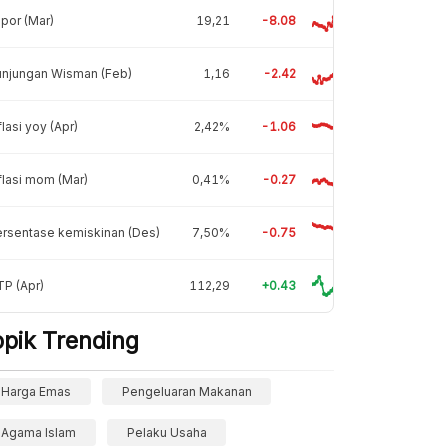
por (Mar)
19,21
-8.08
unjungan Wisman (Feb)
1,16
-2.42
flasi yoy (Apr)
2,42%
-1.06
flasi mom (Mar)
0,41%
-0.27
rsentase kemiskinan (Des)
7,50%
-0.75
P (Apr)
112,29
+0.43
opik Trending
Harga Emas
Pengeluaran Makanan
Agama Islam
Pelaku Usaha