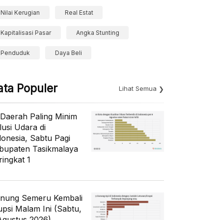
Nilai Kerugian
Real Estat
Kapitalisasi Pasar
Angka Stunting
Penduduk
Daya Beli
ata Populer
Lihat Semua
 Daerah Paling Minim
lusi Udara di
donesia, Sabtu Pagi
bupaten Tasikmalaya
ringkat 1
nung Semeru Kembali
upsi Malam Ini (Sabtu,
Agustus 2026)