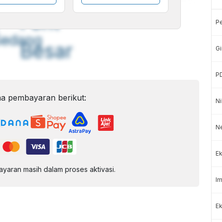
A
A
ont
Font
P
Sedang
Besar
Gi
P
a pembayaran berikut:
Ni
N
Ek
aran masih dalam proses aktivasi.
Im
Ek