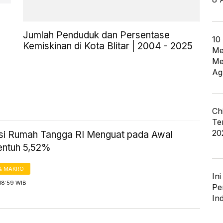
Jumlah Penduduk dan Persentase
10
Kemiskinan di Kota Blitar | 2004 - 2025
Me
Me
Ag
Ch
Te
20
i Rumah Tangga RI Menguat pada Awal
entuh 5,52%
& MAKRO
In
18:59 WIB
Pe
In