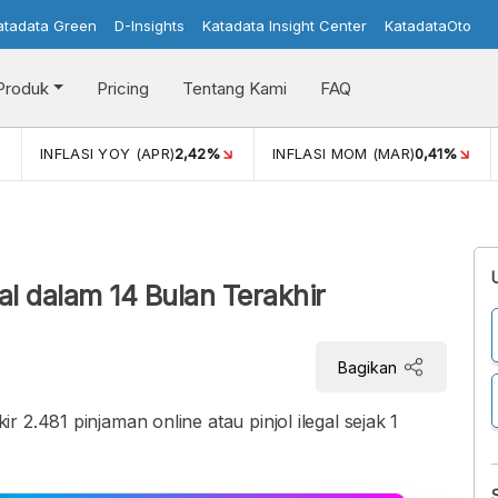
atadata Green
D-Insights
Katadata Insight Center
KatadataOto
Produk
Pricing
Tentang Kami
FAQ
42%
INFLASI MOM (MAR)
0,41%
PERTUMBUHAN EKONOMI
gal dalam 14 Bulan Terakhir
Bagikan
 2.481 pinjaman online atau pinjol ilegal sejak 1