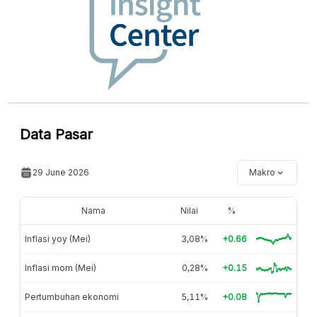
Data Pasar
29 June 2026
Makro
Nama
Nilai
%
Inflasi yoy (Mei)
3,08%
+0.66
Inflasi mom (Mei)
0,28%
+0.15
Pertumbuhan ekonomi
5,11%
+0.08