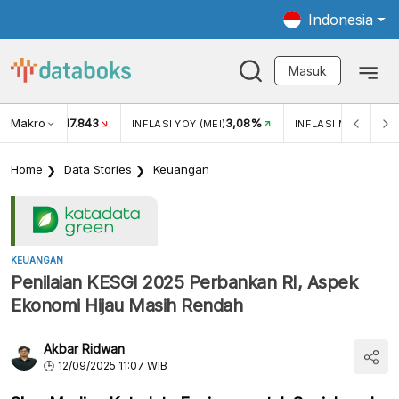
Indonesia
Masuk
Makro
17.843
3,08%
UKAR USD/IDR
INFLASI YOY (MEI)
INFLASI MOM (MEI)
Home
Data Stories
Keuangan
KEUANGAN
Penilaian KESGI 2025 Perbankan RI, Aspek
Ekonomi Hijau Masih Rendah
Akbar Ridwan
12/09/2025 11:07 WIB