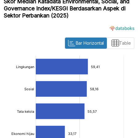
Skor Median Katadata Environmental, Social, and
Governance Index/KESGI Berdasarkan Aspek di
Sektor Perbankan (2025)
Bar Horizontal
Table
:
:
[/]
[/]
[bold]
[bold]