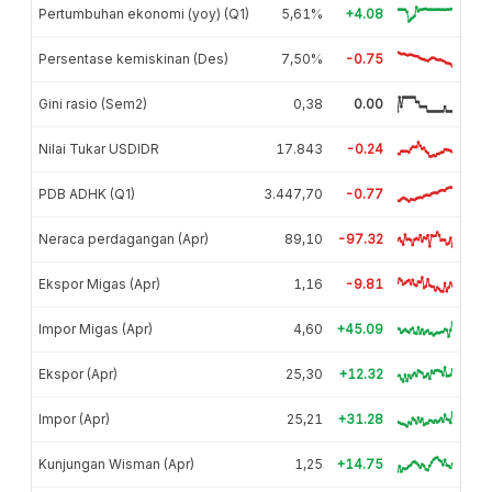
Pertumbuhan ekonomi (yoy) (Q1)
5,61%
+4.08
Persentase kemiskinan (Des)
7,50%
-0.75
Gini rasio (Sem2)
0,38
0.00
Nilai Tukar USDIDR
17.843
-0.24
PDB ADHK (Q1)
3.447,70
-0.77
Neraca perdagangan (Apr)
89,10
-97.32
Ekspor Migas (Apr)
1,16
-9.81
Impor Migas (Apr)
4,60
+45.09
Ekspor (Apr)
25,30
+12.32
Impor (Apr)
25,21
+31.28
Kunjungan Wisman (Apr)
1,25
+14.75