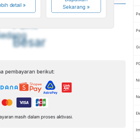
bih detail »
Sekarang
»
A
A
P
ont
Font
Pe
Sedang
Besar
Gi
P
a pembayaran berikut:
Ni
Ne
Ek
aran masih dalam proses aktivasi.
Im