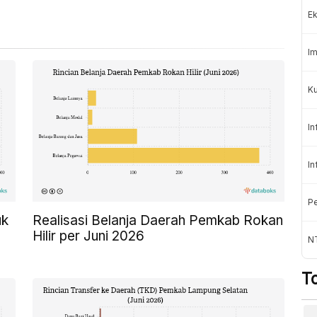
Ek
Im
Ku
In
In
Pe
uk
Realisasi Belanja Daerah Pemkab Rokan
Hilir per Juni 2026
N
T