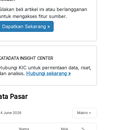
Silakan beli artikel ini atau berlangganan
untuk mengakses fitur sumber.
Dapatkan Sekarang »
KATADATA INSIGHT CENTER
Hubungi KIC untuk permintaan data, riset,
dan analisis.
Hubungi sekarang »
ata Pasar
14 June 2026
Makro
Nama
Nilai
%