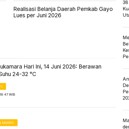
38
Realisasi Belanja Daerah Pemkab Gayo
Ku
Lues per Juni 2026
Ut
Me
Be
Ke
Pe
ukamara Hari Ini, 14 Juni 2026: Berawan
Suhu 24-32 °C
An
De
FI
Pe
18:47 WIB
20
Ma
& MAKRO
de