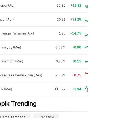
spor (Apr)
25,30
+12.32
por (Apr)
25,21
+31.28
njungan Wisman (Apr)
1,25
+14.75
flasi yoy (Mei)
3,08%
+0.66
flasi mom (Mei)
0,28%
+0.15
rsentase kemiskinan (Des)
7,50%
-0.75
TP (Mei)
113,79
+1.34
opik Trending
Harga Tembaga
Transaksi