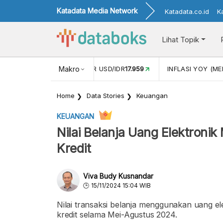
Katadata Media Network
Katadata.co.id
K
Lihat Topik
 (APR)
1,25
NILAI TUKAR USD/IDR
Makro
17.959
INFLASI YOY (MEI
Home
Data Stories
Keuangan
KEUANGAN
Nilai Belanja Uang Elektroni
Kredit
Viva Budy Kusnandar
15/11/2024 15:04 WIB
Nilai transaksi belanja menggunakan uang el
kredit selama Mei-Agustus 2024.