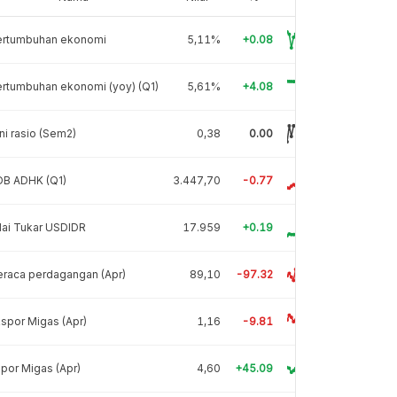
ertumbuhan ekonomi
5,11%
+0.08
rtumbuhan ekonomi (yoy) (Q1)
5,61%
+4.08
ni rasio (Sem2)
0,38
0.00
DB ADHK (Q1)
3.447,70
-0.77
lai Tukar USDIDR
17.959
+0.19
raca perdagangan (Apr)
89,10
-97.32
spor Migas (Apr)
1,16
-9.81
por Migas (Apr)
4,60
+45.09