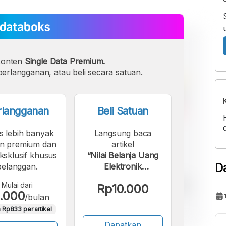
konten
Single Data Premium.
erlangganan, atau beli secara satuan.
rlangganan
Beli Satuan
s lebih banyak
Langsung baca
n premium dan
artikel
eksklusif khusus
“Nilai Belanja Uang
D
pelanggan.
Elektronik
Melampaui Kartu
Mulai dari
Rp10.000
ATM dan Kartu
.000
/bulan
Kredit”.
 Rp833 per artikel
Dapatkan