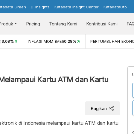
atadata Green
D-Insights
Katadata Insight Center
KatadataOto
Produk
Pricing
Tentang Kami
Kontribusi Kami
FA
)
3,08%
INFLASI MOM (MEI)
0,28%
PERTUMBUHAN EKON
k Melampaui Kartu ATM dan Kartu
Bagikan
ektronik di Indonesia melampaui kartu ATM dan kartu