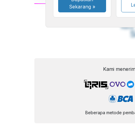
Le
Sekarang
»
A
Font
F
Kecil
Kami menerim
Beberapa metode pembay