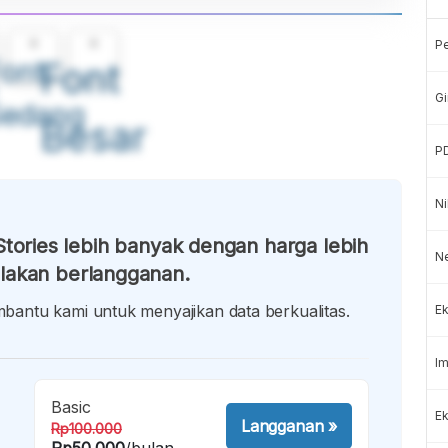
A
A
P
ont
Font
Gi
Sedang
Besar
P
Ni
tories lebih banyak dengan harga lebih
N
lakan berlangganan.
antu kami untuk menyajikan data berkualitas.
Ek
Im
Basic
Ek
Langganan
»
Rp100.000
Rp50.000
/bulan