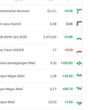
ertumbuhan ekonomi
5,11%
+0.08
ni rasio (Sem2)
0,38
0.00
DB ADHK (Q4 2025)
3.474,50
+0.86
lai Tukar USDIDR
17
-0.03
eraca perdagangan (Mar)
3,32
+160.82
spor Migas (Mar)
1,28
+18.60
por Migas (Mar)
3,17
+58.74
spor (Mar)
22,53
+1.62