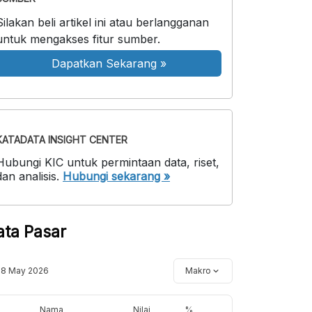
Silakan beli artikel ini atau berlangganan
untuk mengakses fitur sumber.
Dapatkan Sekarang
»
KATADATA INSIGHT CENTER
Hubungi KIC untuk permintaan data, riset,
dan analisis.
Hubungi sekarang »
ata Pasar
18 May 2026
Makro
Nama
Nilai
%