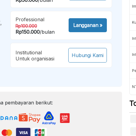
Im
Professional
,
K
Langganan
»
Rp100.000
Rp150.000
/bulan
In
Institutional
Hubungi Kami
In
Untuk organisasi
Pe
NT
T
a pembayaran berikut: