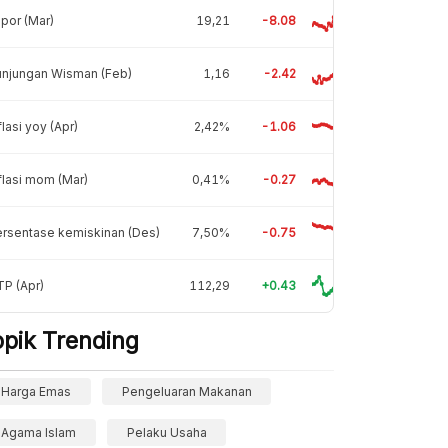
por (Mar)
19,21
-8.08
unjungan Wisman (Feb)
1,16
-2.42
flasi yoy (Apr)
2,42%
-1.06
flasi mom (Mar)
0,41%
-0.27
rsentase kemiskinan (Des)
7,50%
-0.75
P (Apr)
112,29
+0.43
opik Trending
Harga Emas
Pengeluaran Makanan
Agama Islam
Pelaku Usaha