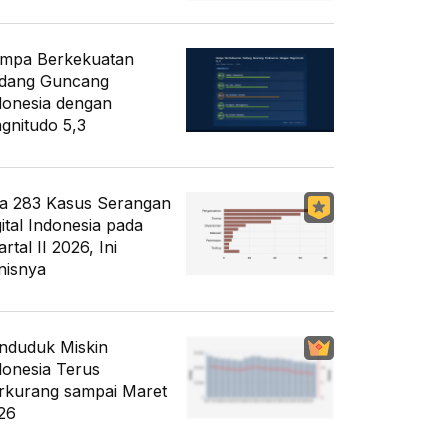
mpa Berkekuatan
dang Guncang
donesia dengan
gnitudo 5,3
a 283 Kasus Serangan
gital Indonesia pada
rtal II 2026, Ini
nisnya
nduduk Miskin
donesia Terus
rkurang sampai Maret
26