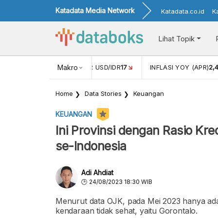
Katadata Media Network
Katadata.co.id
K
Lihat Topik
 (FEB)
1,16
NILAI TUKAR USD/IDR
Makro
17
INFLASI YOY (APR)
2,
Home
Data Stories
Keuangan
KEUANGAN
Ini Provinsi dengan Rasio Kr
se-Indonesia
Adi Ahdiat
24/08/2023 18:30 WIB
Menurut data OJK, pada Mei 2023 hanya ada s
kendaraan tidak sehat, yaitu Gorontalo.