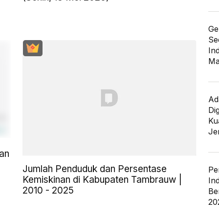
Ge
Se
In
Ma
Ad
Di
Kua
Je
an
Jumlah Penduduk dan Persentase
Pe
Kemiskinan di Kabupaten Tambrauw |
In
2010 - 2025
Be
20