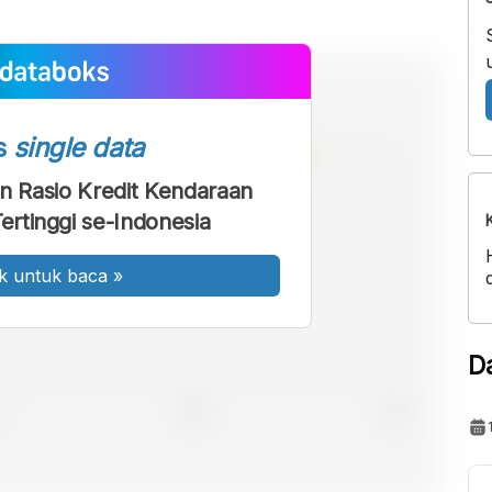
s
single data
an Rasio Kredit Kendaraan
ertinggi se-Indonesia
k untuk baca
»
D