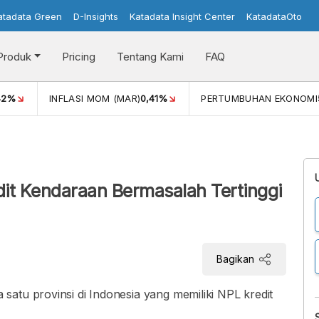
atadata Green
D-Insights
Katadata Insight Center
KatadataOto
Produk
Pricing
Tentang Kami
FAQ
42%
INFLASI MOM (MAR)
0,41%
PERTUMBUHAN EKONOMI
edit Kendaraan Bermasalah Tertinggi
Bagikan
atu provinsi di Indonesia yang memiliki NPL kredit