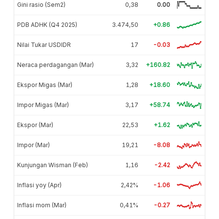
Gini rasio (Sem2)
0,38
0.00
PDB ADHK (Q4 2025)
3.474,50
+0.86
Nilai Tukar USDIDR
17
-0.03
Neraca perdagangan (Mar)
3,32
+160.82
Ekspor Migas (Mar)
1,28
+18.60
Impor Migas (Mar)
3,17
+58.74
Ekspor (Mar)
22,53
+1.62
Impor (Mar)
19,21
-8.08
Kunjungan Wisman (Feb)
1,16
-2.42
Inflasi yoy (Apr)
2,42%
-1.06
Inflasi mom (Mar)
0,41%
-0.27