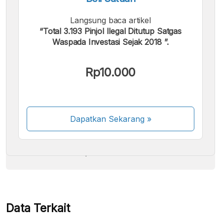
Langsung baca artikel
“Total 3.193 Pinjol Ilegal Ditutup Satgas
Waspada Investasi Sejak 2018 ”.
Kami menerima pembayaran berikut:
Rp10.000
Dapatkan Sekarang
»
Beberapa metode pembayaran masih dalam
proses aktivasi.
Data Terkait