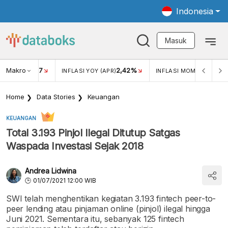
Indonesia
Masuk
Makro
17
2,42%
0,4
KAR USD/IDR
INFLASI YOY (APR)
INFLASI MOM (MAR)
Home
Data Stories
Keuangan
KEUANGAN
Total 3.193 Pinjol Ilegal Ditutup Satgas
Waspada Investasi Sejak 2018
Andrea Lidwina
01/07/2021 12:00 WIB
SWI telah menghentikan kegiatan 3.193 fintech peer-to-
peer lending atau pinjaman online (pinjol) ilegal hingga
Juni 2021. Sementara itu, sebanyak 125 fintech