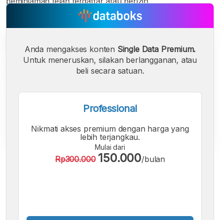
peminjaman telah terdaftar atau berizin.
Anda mengakses konten
Single Data Premium.
Untuk meneruskan, silakan berlangganan, atau
beli secara satuan.
Professional
Nikmati akses premium dengan harga yang
lebih terjangkau.
Mulai dari
150.000
Rp300.000
/bulan
A
A
A
Font
Font
Font
Kecil
Sedang
Besar