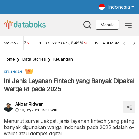
Indonesia
Masuk
Makro
17
2,42%
0,4
KAR USD/IDR
INFLASI YOY (APR)
INFLASI MOM (MAR)
Home
Data Stories
Keuangan
KEUANGAN
Ini Jenis Layanan Fintech yang Banyak Dipakai
Warga RI pada 2025
Akbar Ridwan
10/02/2026 15:11 WIB
Menurut survei Jakpat, jenis layanan fintech yang paling
banyak digunakan warga Indonesia pada 2025 adalah e-
wallet atau dompet digital.