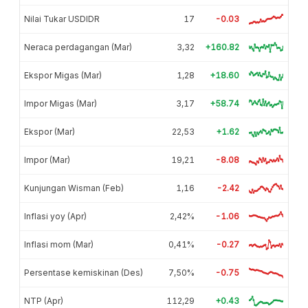
Nilai Tukar USDIDR
17
-0.03
Neraca perdagangan (Mar)
3,32
+160.82
Ekspor Migas (Mar)
1,28
+18.60
Impor Migas (Mar)
3,17
+58.74
Ekspor (Mar)
22,53
+1.62
Impor (Mar)
19,21
-8.08
Kunjungan Wisman (Feb)
1,16
-2.42
Inflasi yoy (Apr)
2,42%
-1.06
Inflasi mom (Mar)
0,41%
-0.27
Persentase kemiskinan (Des)
7,50%
-0.75
NTP (Apr)
112,29
+0.43