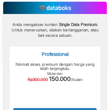
Anda mengakses konten
Single Data Premium.
Untuk meneruskan, silakan berlangganan, atau
beli secara satuan.
Professional
Nikmati akses premium dengan harga yang
lebih terjangkau.
Mulai dari
A
A
A
150.000
Rp300.000
/bulan
Font
Font
Font
Kecil
Sedang
Besar