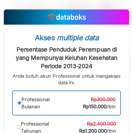
Akses
multiple data
Persentase Penduduk Perempuan di
yang Mempunyai Keluhan Kesehatan
Periode 2013-2024
Anda butuh akun Professional untuk mengakses
data ini.
A
A
A
Font
Font
Font
Kecil
Professional
Rp300.000
Sedang
Besar
Bulanan
Rp150.000
/bln
Professional
Rp2.400.000
Tahunan
Rp1.200.000
/thn