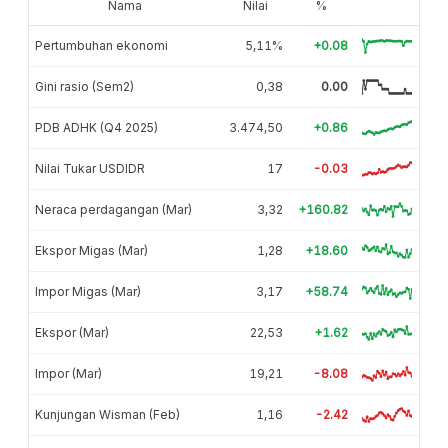
Nama
Nilai
%
Pertumbuhan ekonomi
5,11%
+0.08
Gini rasio (Sem2)
0,38
0.00
PDB ADHK (Q4 2025)
3.474,50
+0.86
Nilai Tukar USDIDR
17
-0.03
Neraca perdagangan (Mar)
3,32
+160.82
Ekspor Migas (Mar)
1,28
+18.60
Impor Migas (Mar)
3,17
+58.74
Ekspor (Mar)
22,53
+1.62
Impor (Mar)
19,21
-8.08
Kunjungan Wisman (Feb)
1,16
-2.42