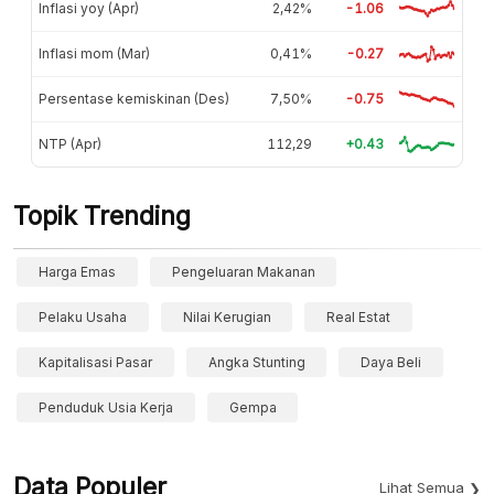
Inflasi yoy (Apr)
2,42%
-1.06
Inflasi mom (Mar)
0,41%
-0.27
Persentase kemiskinan (Des)
7,50%
-0.75
NTP (Apr)
112,29
+0.43
Topik Trending
Harga Emas
Pengeluaran Makanan
Pelaku Usaha
Nilai Kerugian
Real Estat
Kapitalisasi Pasar
Angka Stunting
Daya Beli
Penduduk Usia Kerja
Gempa
Data Populer
Lihat Semua