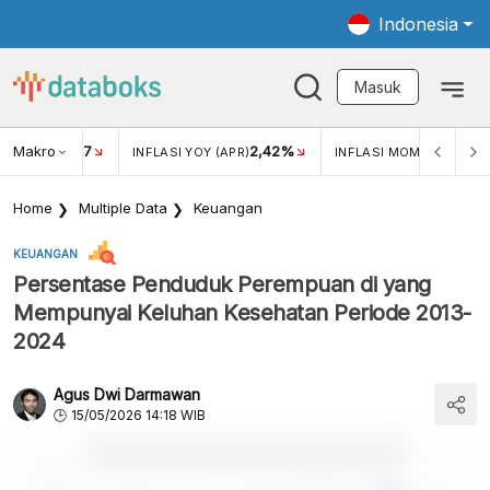
Indonesia
Masuk
Makro
17
2,42%
0,4
KAR USD/IDR
INFLASI YOY (APR)
INFLASI MOM (MAR)
Home
Multiple Data
Keuangan
KEUANGAN
Persentase Penduduk Perempuan di yang
Mempunyai Keluhan Kesehatan Periode 2013-
2024
Agus Dwi Darmawan
15/05/2026 14:18 WIB