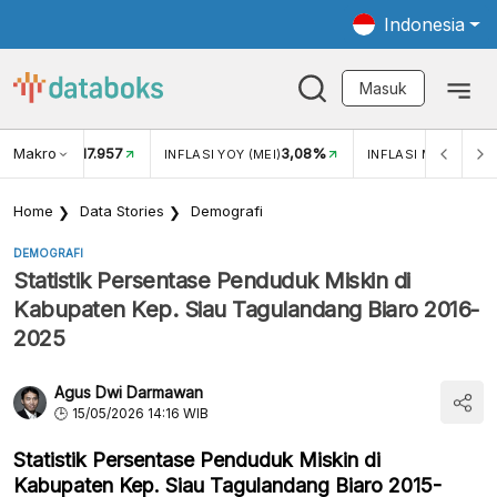
Indonesia
Masuk
Makro
17.957
3,08%
UKAR USD/IDR
INFLASI YOY (MEI)
INFLASI MOM (MEI)
Home
Data Stories
Demografi
DEMOGRAFI
Statistik Persentase Penduduk Miskin di
Kabupaten Kep. Siau Tagulandang Biaro 2016-
2025
Agus Dwi Darmawan
15/05/2026 14:16 WIB
Statistik Persentase Penduduk Miskin di
Kabupaten Kep. Siau Tagulandang Biaro 2015-