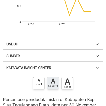
UNDUH
SUMBER
PDF
PNG
Silakan
login
untuk mengakses informasi ini
.
Belum
KATADATA INSIGHT CENTER
punya akun?
Silakan
Daftar sekarang
,
GRATIS!
XLS
EMBED
A
A
Hubungi sekarang »
A
Kecil
Sedang
Besar
Persentase penduduk miskin di Kabupaten Kep.
Siau Tagulandang Biaro, data per 30 November