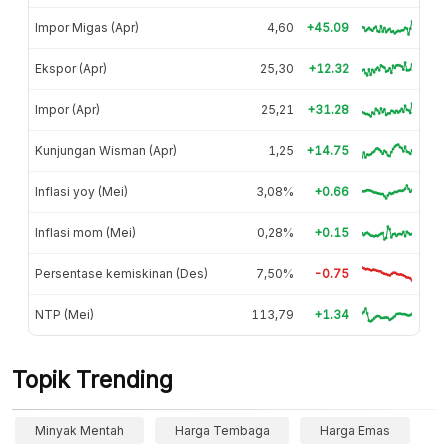
Impor Migas (Apr)
4,60
+45.09
Ekspor (Apr)
25,30
+12.32
Impor (Apr)
25,21
+31.28
Kunjungan Wisman (Apr)
1,25
+14.75
Inflasi yoy (Mei)
3,08%
+0.66
Inflasi mom (Mei)
0,28%
+0.15
Persentase kemiskinan (Des)
7,50%
-0.75
NTP (Mei)
113,79
+1.34
Topik Trending
Minyak Mentah
Harga Tembaga
Harga Emas