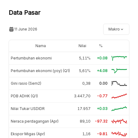
Data Pasar
11 June 2026
Makro
Nama
Nilai
%
Pertumbuhan ekonomi
5,11%
+0.08
Pertumbuhan ekonomi (yoy) (Q1)
5,61%
+4.08
Gini rasio (Sem2)
0,38
0.00
PDB ADHK (Q1)
3.447,70
-0.77
Nilai Tukar USDIDR
17.957
+0.03
Neraca perdagangan (Apr)
89,10
-97.32
Ekspor Migas (Apr)
1,16
-9.81