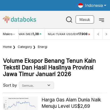
Indonesia
Masuk
Makro
1,38
17.908
JUNGAN WISMAN (MEI)
NILAI TUKAR USD/IDR
INFLASI 
Home
Category
Energi
Volume Ekspor Benang Tenun Kain
Tekstil Dan Hasil Hasilnya Provinsi
Jawa Timur Januari 2026
Sort by
Harga Gas Alam Dunia Naik
Menuju Level US$2,69