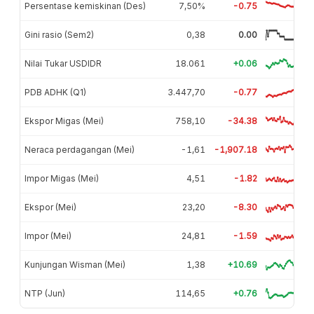
Persentase kemiskinan (Des)
7,50%
-0.75
Gini rasio (Sem2)
0,38
0.00
Nilai Tukar USDIDR
18.061
+0.06
PDB ADHK (Q1)
3.447,70
-0.77
Ekspor Migas (Mei)
758,10
-34.38
Neraca perdagangan (Mei)
-1,61
-1,907.18
Impor Migas (Mei)
4,51
-1.82
Ekspor (Mei)
23,20
-8.30
Impor (Mei)
24,81
-1.59
Kunjungan Wisman (Mei)
1,38
+10.69
NTP (Jun)
114,65
+0.76