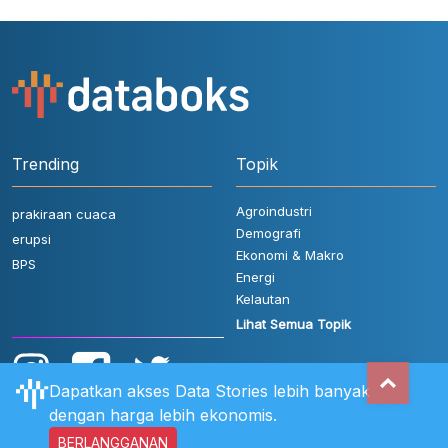
Trending
Topik
Agroindustri
prakiraan cuaca
Demografi
erupsi
Ekonomi & Makro
BPS
Energi
Kelautan
Lihat Semua Topik
Dapatkan akses Data Stories lebih banyak
dengan harga lebih ekonomis.
BERLANGGANAN