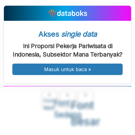
Akses
single data
Ini Proporsi Pekerja Pariwisata di
Indonesia, Subsektor Mana Terbanyak?
Masuk untuk baca
»
A
A
A
Font
Font
Font
Kecil
Sedang
Besar