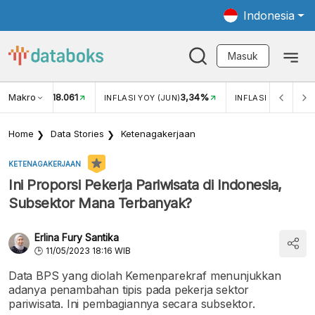
Indonesia
Masuk
Makro
18.061
3,34%
UKAR USD/IDR
INFLASI YOY (JUN)
INFLASI MOM (JUN
Home
Data Stories
Ketenagakerjaan
KETENAGAKERJAAN
Ini Proporsi Pekerja Pariwisata di Indonesia,
Subsektor Mana Terbanyak?
Erlina Fury Santika
11/05/2023 18:16 WIB
Data BPS yang diolah Kemenparekraf menunjukkan
adanya penambahan tipis pada pekerja sektor
pariwisata. Ini pembagiannya secara subsektor.