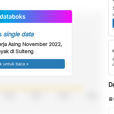
s
single data
rja Asing November 2022,
yak di Sulteng
k untuk baca
»
D