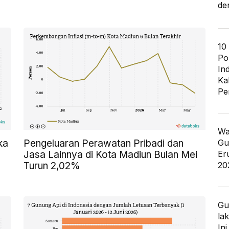
de
10
Po
In
Ka
Pe
Wa
ka
Pengeluaran Perawatan Pribadi dan
Gu
Jasa Lainnya di Kota Madiun Bulan Mei
Er
Turun 2,02%
20
Gu
la
In