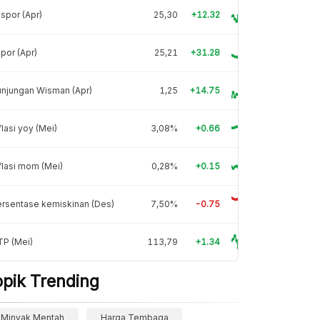
spor (Apr)
25,30
+12.32
por (Apr)
25,21
+31.28
njungan Wisman (Apr)
1,25
+14.75
flasi yoy (Mei)
3,08%
+0.66
flasi mom (Mei)
0,28%
+0.15
rsentase kemiskinan (Des)
7,50%
-0.75
TP (Mei)
113,79
+1.34
opik Trending
Minyak Mentah
Harga Tembaga