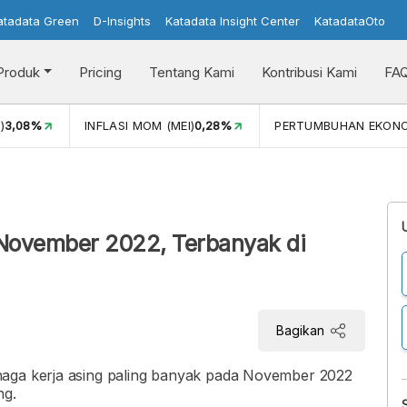
atadata Green
D-Insights
Katadata Insight Center
KatadataOto
Produk
Pricing
Tentang Kami
Kontribusi Kami
FA
)
3,08%
INFLASI MOM (MEI)
0,28%
PERTUMBUHAN EKON
 November 2022, Terbanyak di
Bagikan
naga kerja asing paling banyak pada November 2022
ng.