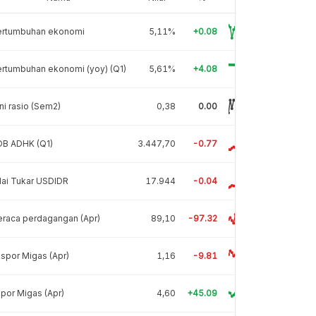
ertumbuhan ekonomi
5,11%
+0.08
rtumbuhan ekonomi (yoy) (Q1)
5,61%
+4.08
ni rasio (Sem2)
0,38
0.00
DB ADHK (Q1)
3.447,70
-0.77
lai Tukar USDIDR
17.944
-0.04
raca perdagangan (Apr)
89,10
-97.32
spor Migas (Apr)
1,16
-9.81
por Migas (Apr)
4,60
+45.09