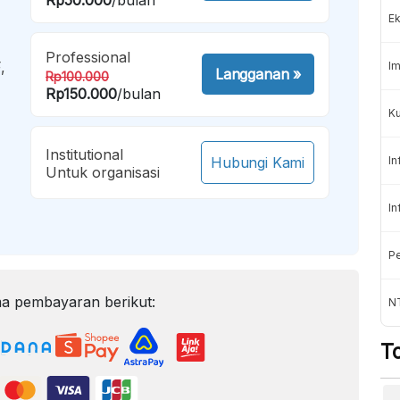
Ek
Professional
,
Im
Langganan
»
Rp100.000
Rp150.000
/bulan
Ku
Institutional
Hubungi Kami
In
Untuk organisasi
In
Pe
a pembayaran berikut:
N
T