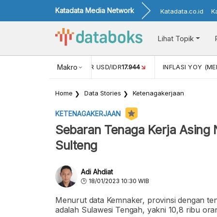
Katadata Media Network
Katadata.co.id
K
Lihat Topik
 (APR)
1,25
NILAI TUKAR USD/IDR
Makro
17.944
INFLASI YOY (MEI
Home
Data Stories
Ketenagakerjaan
KETENAGAKERJAAN
Sebaran Tenaga Kerja Asing
Sulteng
Adi Ahdiat
18/01/2023 10:30 WIB
Menurut data Kemnaker, provinsi dengan te
adalah Sulawesi Tengah, yakni 10,8 ribu ora