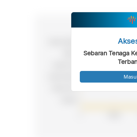
Akse
Sebaran Tenaga Ke
Terban
Masu