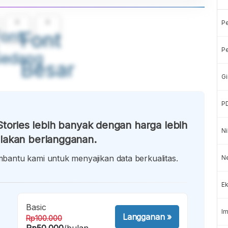
A
A
P
ont
Font
Pe
Sedang
Besar
Gi
P
tories lebih banyak dengan harga lebih
Ni
lakan berlangganan.
antu kami untuk menyajikan data berkualitas.
Ne
Ek
Basic
Im
Langganan
»
Rp100.000
Rp50.000
/bulan