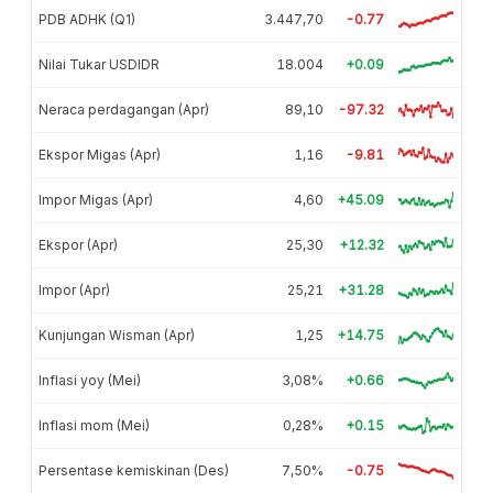
PDB ADHK (Q1)
3.447,70
-0.77
Nilai Tukar USDIDR
18.004
+0.09
Neraca perdagangan (Apr)
89,10
-97.32
Ekspor Migas (Apr)
1,16
-9.81
Impor Migas (Apr)
4,60
+45.09
Ekspor (Apr)
25,30
+12.32
Impor (Apr)
25,21
+31.28
Kunjungan Wisman (Apr)
1,25
+14.75
Inflasi yoy (Mei)
3,08%
+0.66
Inflasi mom (Mei)
0,28%
+0.15
Persentase kemiskinan (Des)
7,50%
-0.75