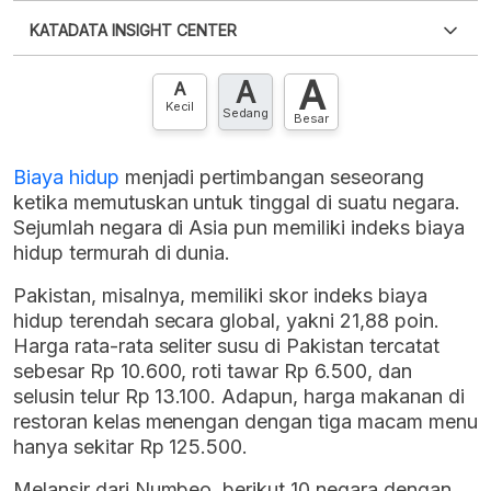
Silakan
login
untuk mengakses informasi ini
.
Belum
KATADATA INSIGHT CENTER
punya akun?
Silakan
Daftar sekarang
,
GRATIS!
XLS
EMBED
A
A
Hubungi sekarang »
A
Kecil
Sedang
Besar
Biaya hidup
menjadi pertimbangan seseorang
ketika memutuskan untuk tinggal di suatu negara.
Sejumlah negara di Asia pun memiliki indeks biaya
hidup termurah di dunia.
Pakistan, misalnya, memiliki skor indeks biaya
hidup terendah secara global, yakni 21,88 poin.
Harga rata-rata seliter susu di Pakistan tercatat
sebesar Rp 10.600, roti tawar Rp 6.500, dan
selusin telur Rp 13.100. Adapun, harga makanan di
restoran kelas menengan dengan tiga macam menu
hanya sekitar Rp 125.500.
Melansir dari Numbeo, berikut 10 negara dengan