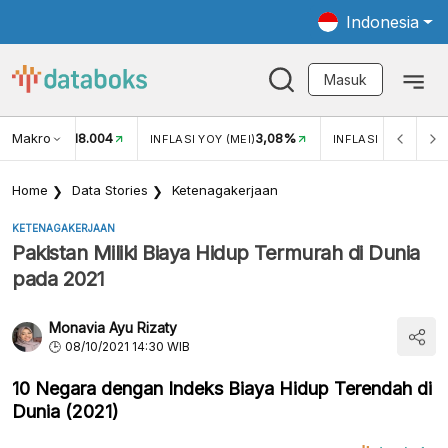
Indonesia
Masuk
Makro
18.004
3,08%
UKAR USD/IDR
INFLASI YOY (MEI)
INFLASI MOM (MEI)
Home
Data Stories
Ketenagakerjaan
KETENAGAKERJAAN
Pakistan Miliki Biaya Hidup Termurah di Dunia
pada 2021
Monavia Ayu Rizaty
08/10/2021 14:30 WIB
10 Negara dengan Indeks Biaya Hidup Terendah di
Dunia (2021)