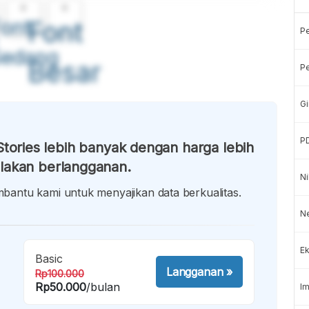
A
A
ont
Font
P
Sedang
Besar
Pe
Gi
P
tories lebih banyak dengan harga lebih
lakan berlangganan.
Ni
antu kami untuk menyajikan data berkualitas.
Ne
Ek
Basic
Langganan
»
Rp100.000
Rp50.000
/bulan
Im