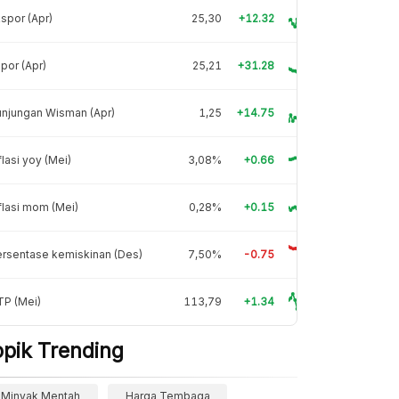
spor (Apr)
25,30
+12.32
por (Apr)
25,21
+31.28
njungan Wisman (Apr)
1,25
+14.75
flasi yoy (Mei)
3,08%
+0.66
flasi mom (Mei)
0,28%
+0.15
rsentase kemiskinan (Des)
7,50%
-0.75
TP (Mei)
113,79
+1.34
opik Trending
Minyak Mentah
Harga Tembaga