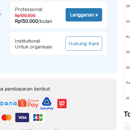
Ek
Professional
,
Langganan
»
Rp100.000
Rp150.000
/bulan
Im
Ku
Institutional
Hubungi Kami
Untuk organisasi
In
In
Pe
a pembayaran berikut:
N
T