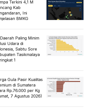
mpa Terkini 4,1 M
ncang Kab
ngandaran, Ini
njelasan BMKG
 Daerah Paling Minim
lusi Udara di
donesia, Sabtu Sore
bupaten Tasikmalaya
ringkat 1
rga Gula Pasir Kualitas
emium di Sumatera
ara Rp.76.000 per Kg
umat, 7 Agustus 2026)