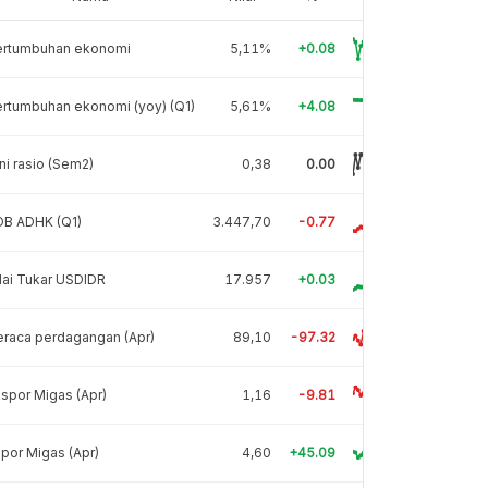
ertumbuhan ekonomi
5,11%
+0.08
rtumbuhan ekonomi (yoy) (Q1)
5,61%
+4.08
ni rasio (Sem2)
0,38
0.00
DB ADHK (Q1)
3.447,70
-0.77
lai Tukar USDIDR
17.957
+0.03
raca perdagangan (Apr)
89,10
-97.32
spor Migas (Apr)
1,16
-9.81
por Migas (Apr)
4,60
+45.09