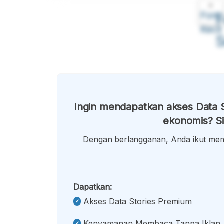
A
Font
F
Kecil
Ingin mendapatkan akses Data S
ekonomis? Si
Dengan berlangganan, Anda ikut memb
Dapatkan:
Akses Data Stories Premium
Kenyamanan Membaca Tanpa Iklan