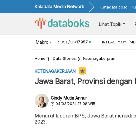
Katadata Media Network
Katadata.co.id
K
Lihat Topik
 (APR)
1,25
NILAI TUKAR USD/IDR
Makro
17.957
INFLASI YOY (MEI
Home
Data Stories
Ketenagakerjaan
KETENAGAKERJAAN
Jawa Barat, Provinsi dengan
Cindy Mutia Annur
04/03/2024 17:08 WIB
Menurut laporan BPS, Jawa Barat menjadi pr
2023.