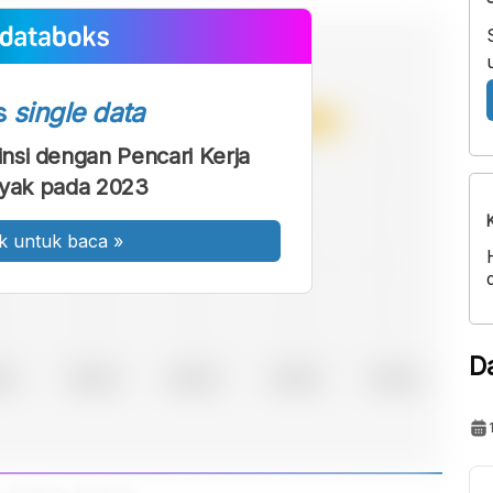
s
single data
insi dengan Pencari Kerja
yak pada 2023
k untuk baca
»
D