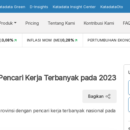
atadata Green
D-Insights
Katadata Insight Center
KatadataOto
Produk
Pricing
Tentang Kami
Kontribusi Kami
FA
)
3,08%
INFLASI MOM (MEI)
0,28%
PERTUMBUHAN EKON
 Pencari Kerja Terbanyak pada 2023
Bagikan
ovinsi dengan pencari kerja terbanyak nasional pada