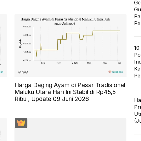
Ge
Gu
Pa
Pe
10
Po
In
Ka
Pe
Harga Daging Ayam di Pasar Tradisional
Maluku Utara Hari Ini Stabil di Rp45,5
Ribu , Update 09 Juni 2026
Ha
Pr
Ut
(J