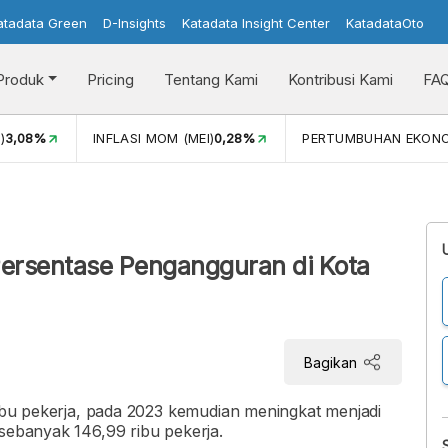
atadata Green
D-Insights
Katadata Insight Center
KatadataOto
Produk
Pricing
Tentang Kami
Kontribusi Kami
FA
)
3,08%
INFLASI MOM (MEI)
0,28%
PERTUMBUHAN EKON
ersentase Pengangguran di Kota
Bagikan
 ribu pekerja, pada 2023 kemudian meningkat menjadi
 sebanyak 146,99 ribu pekerja.