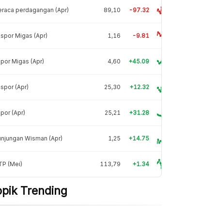
raca perdagangan (Apr)
89,10
-97.32
spor Migas (Apr)
1,16
-9.81
por Migas (Apr)
4,60
+45.09
spor (Apr)
25,30
+12.32
por (Apr)
25,21
+31.28
njungan Wisman (Apr)
1,25
+14.75
TP (Mei)
113,79
+1.34
opik Trending