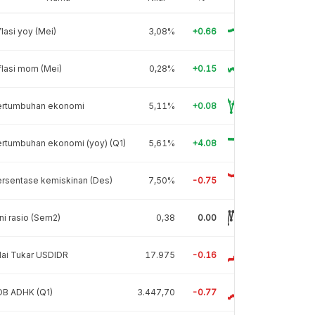
flasi yoy (Mei)
3,08%
+0.66
flasi mom (Mei)
0,28%
+0.15
ertumbuhan ekonomi
5,11%
+0.08
rtumbuhan ekonomi (yoy) (Q1)
5,61%
+4.08
rsentase kemiskinan (Des)
7,50%
-0.75
ni rasio (Sem2)
0,38
0.00
lai Tukar USDIDR
17.975
-0.16
DB ADHK (Q1)
3.447,70
-0.77