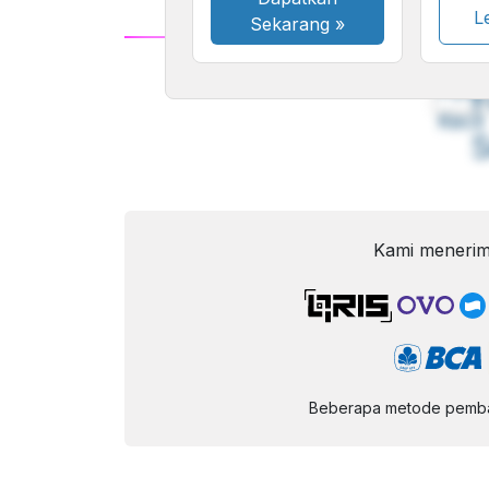
Le
Sekarang
»
A
Font
F
Kecil
Kami menerim
Beberapa metode pembay