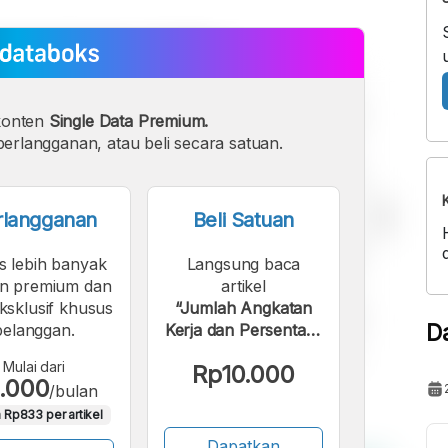
konten
Single Data Premium.
erlangganan, atau beli secara satuan.
rlangganan
Beli Satuan
s lebih banyak
Langsung baca
n premium dan
artikel
eksklusif khusus
“Jumlah Angkatan
D
pelanggan.
Kerja dan Persentase
Pengangguran di
Mulai dari
Rp10.000
Kota Binjai”.
.000
/bulan
 Rp833 per artikel
Dapatkan