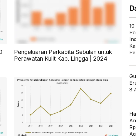
D
10
Po
In
Ka
Di
Pengeluaran Perkapita Sebulan untuk
Pe
Perawatan Kulit Kab. Lingga | 2024
Gu
Er
8 
Ha
An
Rp
Ag