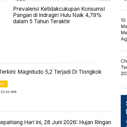
Prevalensi Ketidakcukupan Konsumsi
Pangan di Indragiri Hulu Naik 4,79%
10
dalam 5 Tahun Terakhir
Me
Me
Ag
Ch
Te
rkini: Magnitudo 5,2 Terjadi Di Tiongkok
20
AN
 23:42 WIB
pahiang Hari Ini, 28 Juni 2026: Hujan Ringan