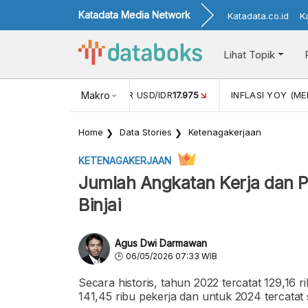
Katadata Media Network
Katadata.co.id
K
Lihat Topik
 (APR)
1,25
NILAI TUKAR USD/IDR
Makro
17.975
INFLASI YOY (MEI
Home
Data Stories
Ketenagakerjaan
KETENAGAKERJAAN
Jumlah Angkatan Kerja dan P
Binjai
Agus Dwi Darmawan
06/05/2026 07:33 WIB
Secara historis, tahun 2022 tercatat 129,16
141,45 ribu pekerja dan untuk 2024 tercatat