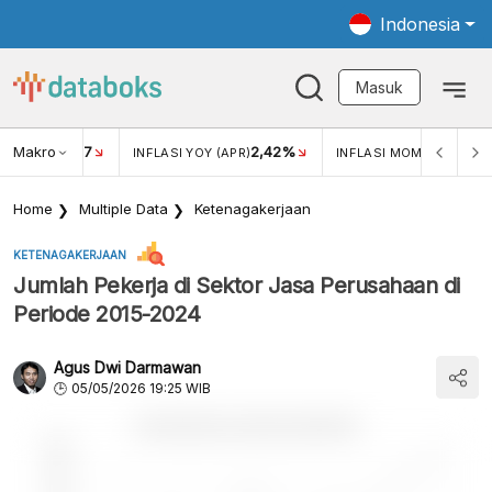
Indonesia
Masuk
Makro
17
2,42%
0,4
KAR USD/IDR
INFLASI YOY (APR)
INFLASI MOM (MAR)
Home
Multiple Data
Ketenagakerjaan
KETENAGAKERJAAN
Jumlah Pekerja di Sektor Jasa Perusahaan di
Periode 2015-2024
Agus Dwi Darmawan
05/05/2026 19:25 WIB