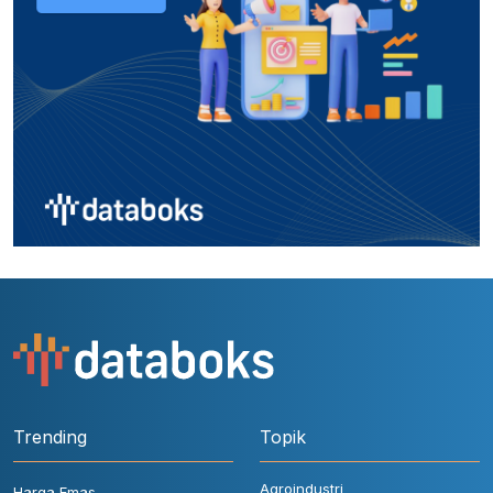
Trending
Topik
Agroindustri
Harga Emas