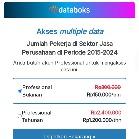
Akses
multiple data
Jumlah Pekerja di Sektor Jasa
Perusahaan di Periode 2015-2024
Anda butuh akun Professional untuk mengakses
data ini.
A
A
A
Font
Font
Font
Professional
Rp300.000
Kecil
Bulanan
Rp150.000
/bln
Sedang
Besar
Professional
Rp2.400.000
Tahunan
Rp1.200.000
/thn
Dapatkan Sekarang
»