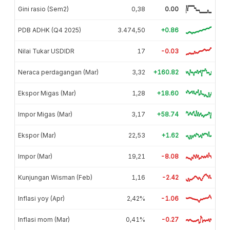
Gini rasio (Sem2)
0,38
0.00
PDB ADHK (Q4 2025)
3.474,50
+0.86
Nilai Tukar USDIDR
17
-0.03
Neraca perdagangan (Mar)
3,32
+160.82
Ekspor Migas (Mar)
1,28
+18.60
Impor Migas (Mar)
3,17
+58.74
Ekspor (Mar)
22,53
+1.62
Impor (Mar)
19,21
-8.08
Kunjungan Wisman (Feb)
1,16
-2.42
Inflasi yoy (Apr)
2,42%
-1.06
Inflasi mom (Mar)
0,41%
-0.27