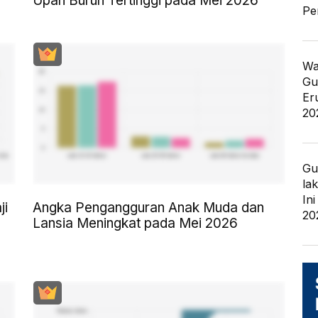
6
Upah Buruh Tertinggi pada Mei 2026
Pe
Wa
Gu
Er
20
Gu
la
In
ji
Angka Pengangguran Anak Muda dan
20
Lansia Meningkat pada Mei 2026