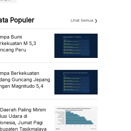
ata Populer
Lihat Semua
mpa Bumi
rkekuatan M 5,3
ncang Peru
mpa Berkekuatan
dang Guncang Jepang
ngan Magnitudo 5,4
 Daerah Paling Minim
lusi Udara di
donesia, Jumat Pagi
bupaten Tasikmalaya