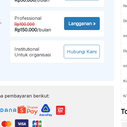
Ne
Professional
,
Ek
Langganan
»
Rp100.000
Rp150.000
/bulan
Im
Institutional
Hubungi Kami
Ek
Untuk organisasi
Im
K
a pembayaran berikut:
NT
T