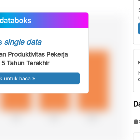
s
single data
n Produktivitas Pekerja
 5 Tahun Terakhir
k untuk baca
»
D