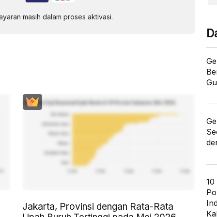
aran masih dalam proses aktivasi.
D
Ge
Be
Gu
Ge
Se
de
10
Po
In
a
Jakarta, Provinsi dengan Rata-Rata
Ka