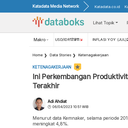
Katadata Media Network
Katadata.co.id
K
Lihat Topik
(MEI)
1,38
NILAI TUKAR USD/IDR
Makro
17.911
INFLASI YOY (JUL)
Home
Data Stories
Ketenagakerjaan
KETENAGAKERJAAN
Ini Perkembangan Produktivit
Terakhir
Adi Ahdiat
06/04/2023 10:51 WIB
Menurut data Kemnaker, selama periode 2018
meningkat 4,8%.