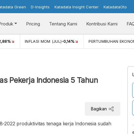
atadata Green
D-Insights
Katadata Insight Center
KatadataOto
Produk
Pricing
Tentang Kami
Kontribusi Kami
FA
2,88%
INFLASI MOM (JUL)
-0,14%
PERTUMBUHAN EKONO
as Pekerja Indonesia 5 Tahun
Bagikan
-2022 produktivitas tenaga kerja Indonesia sudah