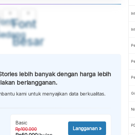
A
A
In
ont
Font
In
Sedang
Besar
P
Pe
tories lebih banyak dengan harga lebih
Pe
lakan berlangganan.
antu kami untuk menyajikan data berkualitas.
Gi
Ni
Basic
P
Langganan
»
Rp100.000
Rp50.000
/bulan