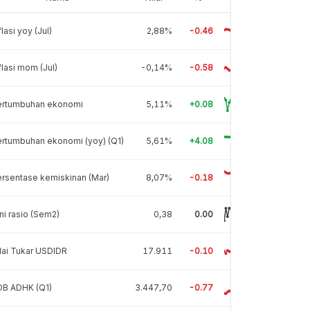
flasi yoy (Jul)
2,88%
-0.46
flasi mom (Jul)
-0,14%
-0.58
ertumbuhan ekonomi
5,11%
+0.08
rtumbuhan ekonomi (yoy) (Q1)
5,61%
+4.08
rsentase kemiskinan (Mar)
8,07%
-0.18
ni rasio (Sem2)
0,38
0.00
lai Tukar USDIDR
17.911
-0.10
DB ADHK (Q1)
3.447,70
-0.77