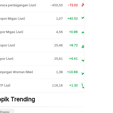
raca perdagangan (Jun)
-450,50
-72.02
spor Migas (Jun)
1,07
+40.52
por Migas (Jun)
4,56
+0.96
spor (Jun)
25,46
+9.72
por (Jun)
25,91
+4.41
unjungan Wisman (Mei)
1,38
+10.69
P (Jul)
116,16
+1.32
opik Trending
Erupsi